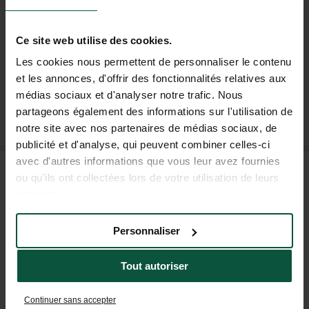
Per essere i primi a conoscere le novità e le offerte
promozionali di Huttopia!
Ce site web utilise des cookies.
Les cookies nous permettent de personnaliser le contenu
et les annonces, d'offrir des fonctionnalités relatives aux
médias sociaux et d'analyser notre trafic. Nous
ISCRIVITI ALLA NOSTRA NEWSLETTER
partageons également des informations sur l'utilisation de
notre site avec nos partenaires de médias sociaux, de
publicité et d'analyse, qui peuvent combiner celles-ci
avec d'autres informations que vous leur avez fournies
DOMANDE FREQUENTI
ou qu'ils ont collectées lors de votre utilisation de leurs
services.
AIUTO E CONTATTI
Personnaliser
Tout autoriser
+33 4 37 64 22 35
(LUN–VEN: 9H–19H; SAB: 9H–18H)
Continuer sans accepter