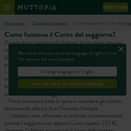
PRENOTARE
Home page
Domande frequenti
Come funziona il Conto del sog
Come funziona il Conto del soggiorno?
Durante il tuo soggiorno da Huttopia, le tue spese vengono
registrate sul Conto e addebitate automaticamente. Non
We notice that your browser language (English) is not
dovrai più preoccuparti di avere sempre con te il
the same as the one displayed.
portamonete!
I change language to: English
– A ogni acquisto (pane, noleggio biciclette, acquisti al
minimarket o al Café-Comptoir, ecc.) non devi fare altro che
View the site in the displayed language
firmare lo scontrino e/o comunicare il tuo cognome e il tuo
numero di piazzola o alloggio.
– Potrai monitorare tutte le spese e consultare gli scontrini
direttamente dalla tua Area Riservata Huttopia.
– L’addebito viene effettuato e notificato automaticamente
durante il soggiorno non appena il Conto supera i 250 €;
altrimenti, l’addebito avviene solo il giorno della partenza.