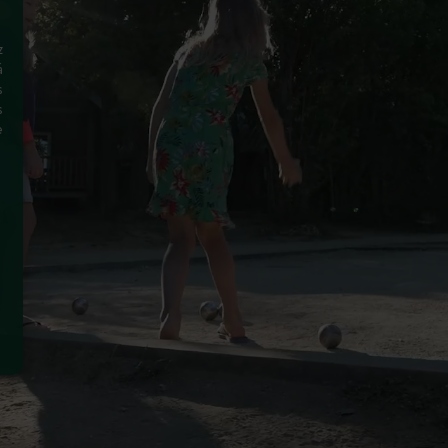
z
à
s
s
e