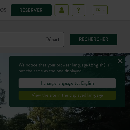
POS
RÉSERVER
FR
RECHERCHER
We notice that your browser language (English) is
not the same as the one displayed.
I change language to: English
View the site in the displayed language