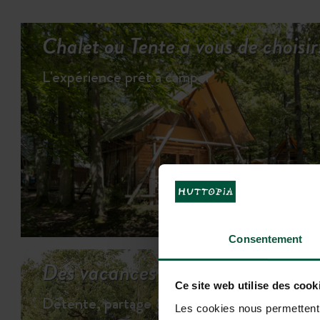
Chalet ou Tente à vous de choisi
L'expérience prêt à camper
VOI
Consentement
Des vacances bien remplies …
Ce site web utilise des cook
Détente, partage & jeux…
Les cookies nous permettent d