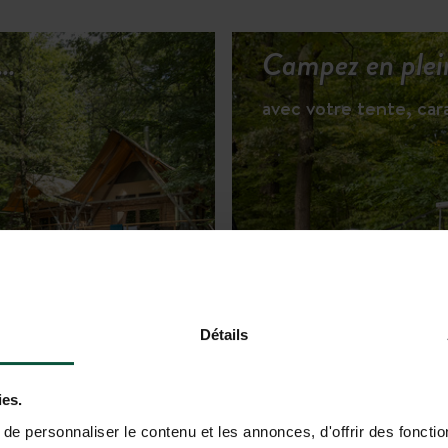
r…
Campez en plei
avec votre tente, ca
R LES HÉBERGEMENTS
Détails
ies.
e personnaliser le contenu et les annonces, d'offrir des fonctio