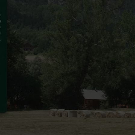
e
a
s
s
,