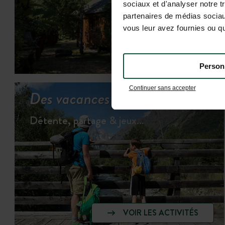
sociaux et d'analyser notre t
partenaires de médias sociaux
vous leur avez fournies ou qu'
VOI
Person
Continuer sans accepter
Des vacances bien remplies.
Détente, partage & jeux…
VOIR LES ACTIVITÉS