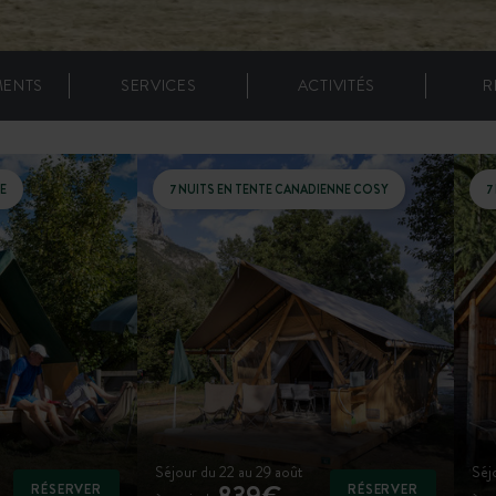
MENTS
SERVICES
ACTIVITÉS
R
E
7 NUITS EN TENTE CANADIENNE COSY
7
Séjour du 22 au 29 août
Séj
839€
RÉSERVER
RÉSERVER