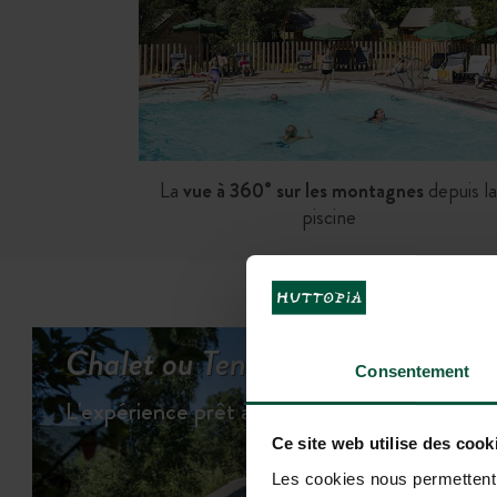
La
vue à 360° sur les montagnes
depuis la
piscine
Chalet ou Tente à vous de choisi
Consentement
L'expérience prêt à camper
Ce site web utilise des cook
Les cookies nous permettent d