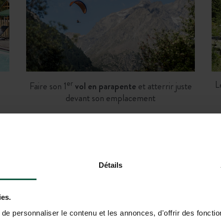
er
L
Faire son 1
vol en parapente
et atterrir juste
devant son emplacement
r…
Campez en plei
Détails
avec votre tente, ca
ies.
e personnaliser le contenu et les annonces, d'offrir des fonctio