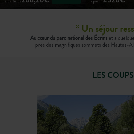
à partir de
à partir de
“
Un séjour res
Au cœur du parc national des Écrins
et à quelqu
près des magnifiques sommets des Hautes-Alpes
LES COUPS