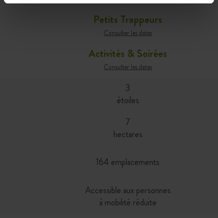
Petits Trappeurs
Consulter les dates
Activités & Soirées
Consulter les dates
3
étoiles
7
hectares
164 emplacements
Accessible aux personnes
à mobilité réduite