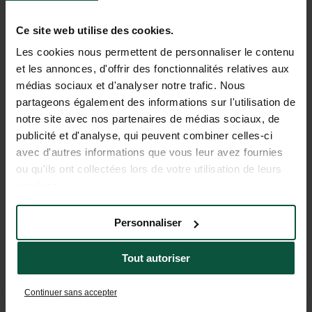
Ce site web utilise des cookies.
TOUTES LES INFORMATIONS
Les cookies nous permettent de personnaliser le contenu
UTILES POUR PRÉPARER
et les annonces, d'offrir des fonctionnalités relatives aux
médias sociaux et d'analyser notre trafic. Nous
VOTRE SÉJOUR
partageons également des informations sur l'utilisation de
notre site avec nos partenaires de médias sociaux, de
publicité et d'analyse, qui peuvent combiner celles-ci
Café-comptoir
avec d'autres informations que vous leur avez fournies
Consulter les dates
ou qu'ils ont collectées lors de votre utilisation de leurs
services.
Service Bar
Consulter les dates
Personnaliser
Service Petit-déjeuner
Tout autoriser
Consulter les dates
Piscine extérieure et pataugeoire
Continuer sans accepter
Consulter les dates