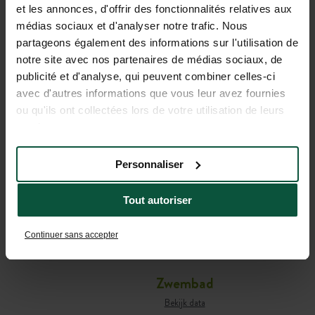
et les annonces, d'offrir des fonctionnalités relatives aux
médias sociaux et d'analyser notre trafic. Nous
PRAKTISCHE INFORMATIE
partageons également des informations sur l'utilisation de
OM UW VERBLIJF VOOR TE
notre site avec nos partenaires de médias sociaux, de
publicité et d'analyse, qui peuvent combiner celles-ci
BEREIDEN
avec d'autres informations que vous leur avez fournies
ou qu'ils ont collectées lors de votre utilisation de leurs
services.
Café-comptoir
Bekijk data
Personnaliser
Barservice
Tout autoriser
Bekijk data
Ontbijtservice
Continuer sans accepter
Bekijk data
Zwembad
Bekijk data