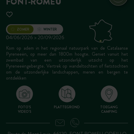
FONT-ROMEU
Opening
ZOMER
WINTER
04/06/2026 > 20/09/2026
Kom op adem in het regionaal natuurpark van de Catalaanse
Pyreneeën, op meer dan 1800m hoogte. Geniet vanuit het
zwembad van een uitzonderlijk uitzicht op het
Pyreneeëngebergte. Vertrek op wandeltochten of fietstochten
om de uitzonderlijke landschappen, meren en bergen te
ontdekken
FOTO'S
PLATTEGROND
TOEGANG
VIDEO'S
CAMPING
Route de Mont Louis, 66120, FONT ROMEU ODEILLO