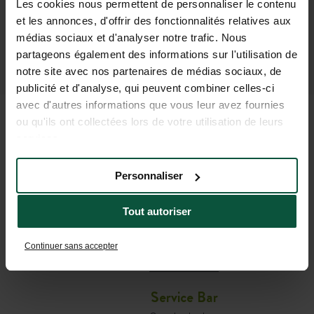
Les cookies nous permettent de personnaliser le contenu
et les annonces, d'offrir des fonctionnalités relatives aux
médias sociaux et d'analyser notre trafic. Nous
partageons également des informations sur l'utilisation de
notre site avec nos partenaires de médias sociaux, de
publicité et d'analyse, qui peuvent combiner celles-ci
avec d'autres informations que vous leur avez fournies
ou qu'ils ont collectées lors de votre utilisation de leurs
services.
TOUTES LES INFORMATIONS
UTILES POUR PRÉPARER
Personnaliser
VOTRE SÉJOUR
Tout autoriser
Café-comptoir
Continuer sans accepter
Consulter les dates
Service Bar