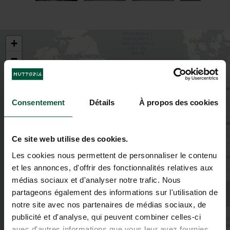
+
−
Consentement
Détails
À propos des cookies
Ce site web utilise des cookies.
2
3
Les cookies nous permettent de personnaliser le contenu
2
et les annonces, d'offrir des fonctionnalités relatives aux
5
2
médias sociaux et d'analyser notre trafic. Nous
5
2
partageons également des informations sur l'utilisation de
4
notre site avec nos partenaires de médias sociaux, de
publicité et d'analyse, qui peuvent combiner celles-ci
avec d'autres informations que vous leur avez fournies