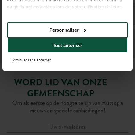
ou qu'ils ont collectées lors de votre utilisation de leurs
services.
Personnaliser
Tout autoriser
Continuer sans accepter
Leaflet
|
©
OpenStreetMap
contributors
WORD LID VAN ONZE
GEMEENSCHAP
Om als eerste op de hoogte te zijn van Huttopia
nieuws en speciale aanbiedingen!