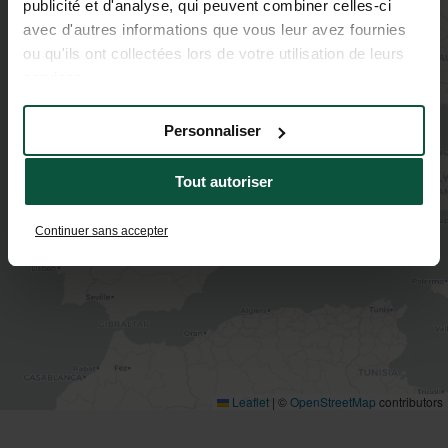
publicité et d'analyse, qui peuvent combiner celles-ci
avec d'autres informations que vous leur avez fournies
2
3
ou qu'ils ont collectées lors de votre utilisation de leurs
2
services.
5
2
5
2
Personnaliser
4
Tout autoriser
Continuer sans accepter
Leaflet
|
©
OpenStreetMap
contributors