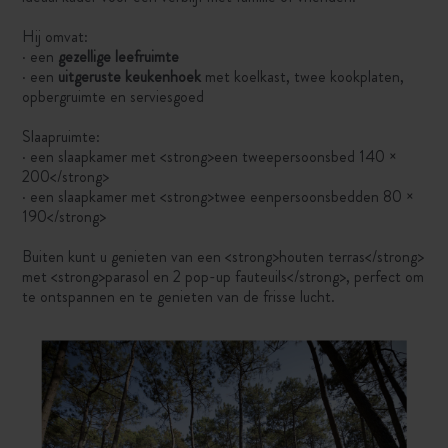
Hij omvat:
· een
gezellige leefruimte
· een
uitgeruste keukenhoek
met koelkast, twee kookplaten,
opbergruimte en serviesgoed
Slaapruimte:
· een slaapkamer met <strong>een tweepersoonsbed 140 ×
200</strong>
· een slaapkamer met <strong>twee eenpersoonsbedden 80 ×
190</strong>
Buiten kunt u genieten van een <strong>houten terras</strong>
met <strong>parasol en 2 pop-up fauteuils</strong>, perfect om
te ontspannen en te genieten van de frisse lucht.