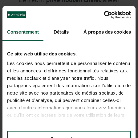
voor u, met een adembenemend
uitzicht op de besneeuwde toppen
van de Savoie
Consentement
Détails
À propos des cookies
Ce site web utilise des cookies.
Les cookies nous permettent de personnaliser le contenu
et les annonces, d'offrir des fonctionnalités relatives aux
BOEK UW VERBLIJF
médias sociaux et d'analyser notre trafic. Nous
partageons également des informations sur l'utilisation de
notre site avec nos partenaires de médias sociaux, de
publicité et d'analyse, qui peuvent combiner celles-ci
ALLE BENODIGDE
avec d'autres informations que vous leur avez fournies
ou qu'ils ont collectées lors de votre utilisation de leurs
INFORMATIE OM UW
services.
VERBLIJF VOOR TE