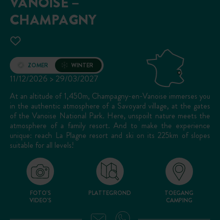
VANOISE –
CHAMPAGNY
Opening
ZOMER
WINTER
11/12/2026 > 29/03/2027
At an altitude of 1,450m, Champagny-en-Vanoise immerses you
in the authentic atmosphere of a Savoyard village, at the gates
of the Vanoise National Park. Here, unspoilt nature meets the
atmosphere of a family resort. And to make the experience
unique: reach La Plagne resort and ski on its 225km of slopes
suitable for all levels!
FOTO'S
PLATTEGROND
TOEGANG
VIDEO'S
CAMPING