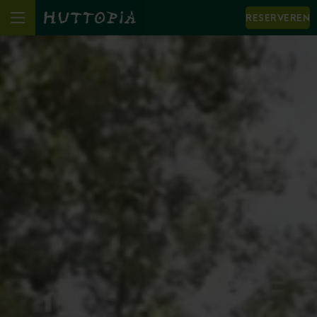
RESERVEREN
We notice that your browser language (English) is not
the same as the one displayed.
I change language to: English
View the site in the displayed language