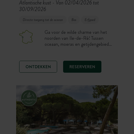
Atlantische kust
Van 02/04/2026 tot
-
30/09/2026
Directe toegang tot de oceean
Bos
Erfgoed
Ga voor de wilde charme van het
noorden van Ile-de-Ré! Tussen
oceaan, moeras en getijdengebied
nodigt camping Huttopia Ars-en-Ré
u uit om los te komen. Liefhebbers
van slow life, onze
ONTDEKKEN
RESERVEREN
tentaccommodaties en
staanplaatsen wachten op u voor
een vakantie op het ritme van de
getijden. Een geheim paradijsje aan
de punt van Ile de Ré!