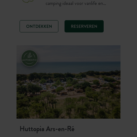
camping ideaal voor vanlife en
natuurcamping. Verblijf op een mooie
staanplaats of in een 100%
comfortabele Canvas & Wood tent
ONTDEKKEN
RESERVEREN
op enkele stappen van het strand.
Oceaanliefhebbers, kies voor een
rustige en eenvoudige sfeer om te
genieten van de wilde kustlijn, zon en
fietstochten op Ile de Ré.
Huttopia Ars-en-Ré