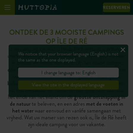
RESERVEREN
ONTDEK DE 3 MOOISTE CAMPINGS
OP ÎLE DE RÉ
Een camping kiezen op Île de Ré betekent jezelf een
We notice that your browser language (English) is not
unieke ervaring gunnen in het hart van een gebied waar
the same as the one displayed.
de oceaan de natuur ontmoet. Op het eiland nodigen
drie bijzondere campings
uit om vakantie te vieren naar
I change language to: English
uw wensen: een oase van rust,
gezinsvriendelijk en
bebost
, waar u kunt genieten van de rustige eilandsfeer
View the site in the displayed language
en een zwembad, een beschermde plek helemaal aan
het einde van het eiland om de
grootse ontsnapping in
de natuur
te beleven, en een adres
met de voeten in
het water
waar eenvoud en vanlife samengaan met
vrijheid. Wat uw manier van reizen ook is, Île de Ré heeft
zijn ideale camping voor uw vakantie.