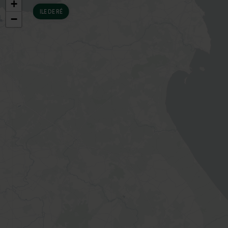
een peuterbad om af te koelen.
+
ILE DE RÉ
−