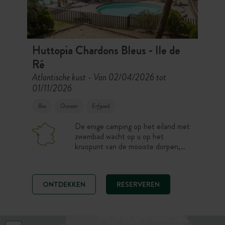
Huttopia Chardons Bleus - Ile de
Ré
Atlantische kust
Van 02/04/2026 tot
-
01/11/2026
Bos
Oceaan
Erfgoed
De enige camping op het eiland met
zwembad wacht op u op het
kruispunt van de mooiste dorpen,
het is dé familiecamping bij uitstek.
Met bomen en gezellig, verwelkomen
de schaduwrijke staanplaatsen en
ONTDEKKEN
RESERVEREN
verschillende accommodaties in het
dennenbos u voor een vakantie waar
natuur en comfort samengaan. Ter
plaatse twee mooie zwembaden en