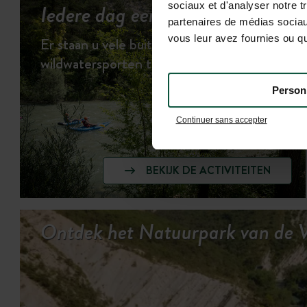
Iedere dag een andere activiteit!
sociaux et d'analyser notre t
partenaires de médias sociaux
vous leur avez fournies ou qu'
Er staan u vele buitenactiviteiten en
wildwatersporten te wachten
Person
Continuer sans accepter
BEKIJK DE ACTIVITEITEN
Ontdek het Natuurpark van de V