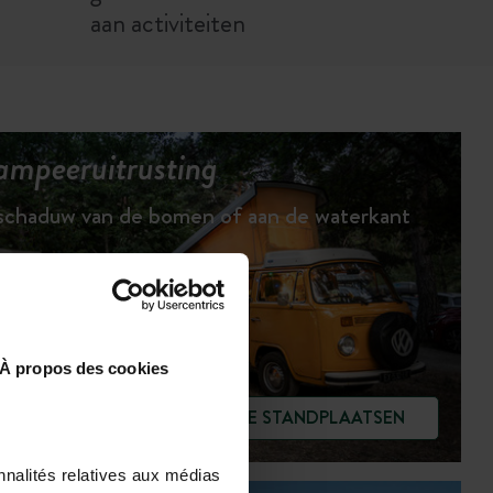
aan activiteiten
ampeeruitrusting
 schaduw van de bomen of aan de waterkant
À propos des cookies
BEKIJK DE STANDPLAATSEN
nnalités relatives aux médias