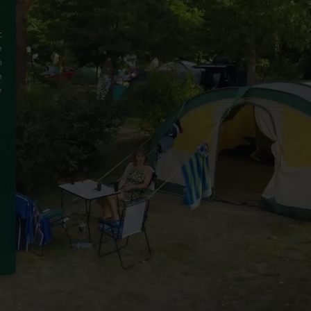
t
e
n
e
e