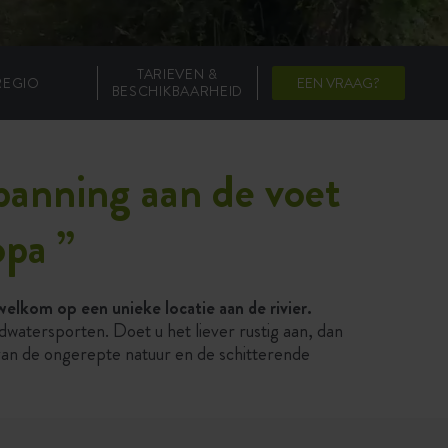
TARIEVEN &
REGIO
EEN VRAAG?
BESCHIKBAARHEID
panning aan de voet
ropa
”
elkom op een unieke locatie aan de rivier.
dwatersporten. Doet u het liever rustig aan, dan
an de ongerepte natuur en de schitterende