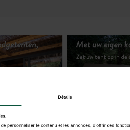
lodgetenten,
Met uw eigen k
Zet uw tent op in de
e natuur
Détails
 HUURACCOMMODATIES
ies.
e personnaliser le contenu et les annonces, d'offrir des fonctio