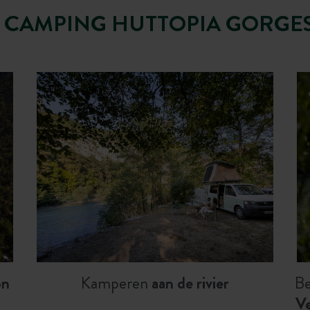
P CAMPING HUTTOPIA GORGE
on
Kamperen
aan de rivier
Be
V