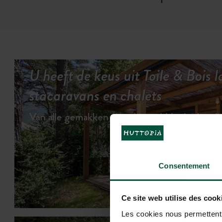
U heeft de keus uit Toile & Bois 
stacaravans en chalets
Van alle gemakken voorzien, middenin de vrij
Consentement
BEKIJK DE
Ce site web utilise des cook
Les cookies nous permettent d