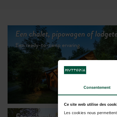
Een chalet, pipowagen of lodgeten
Een ready-to-camp ervaring
Consentement
BEKIJK DE
Ce site web utilise des cook
Les cookies nous permettent d
Een rijk vakantieprogramma…