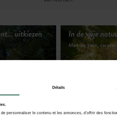
t... uitkiezen
In de vrije nat
Met uw tent, carava
Détails
 HUURACCOMMODATIES
ies.
e personnaliser le contenu et les annonces, d'offrir des fonctio