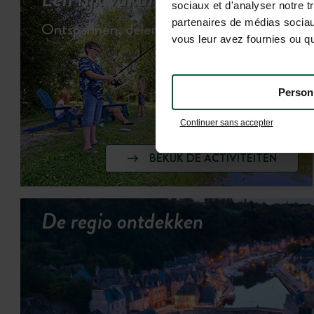
sociaux et d'analyser notre t
partenaires de médias sociaux
Ontspannen, delen & spelen…
vous leur avez fournies ou qu'
Person
Continuer sans accepter
BEKIJK DE ACTIVITEITEN
De regio ontdekken