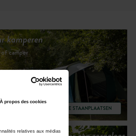
uur kamperen
n of camper
À propos des cookies
BEKIJK DE STAANPLAATSEN
nnalités relatives aux médias
Onze services voor een zorgeloos