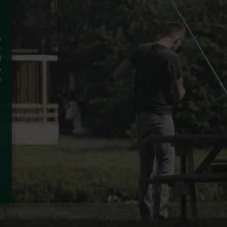
n
r
l
e
n