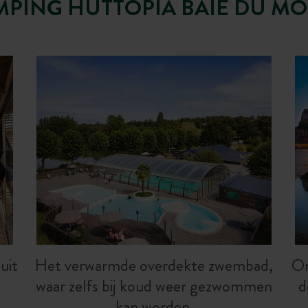
MPING HUTTOPIA BAIE DU MO
uit
Het verwarmde overdekte zwembad,
O
waar zelfs bij koud weer gezwommen
d
kan worden.