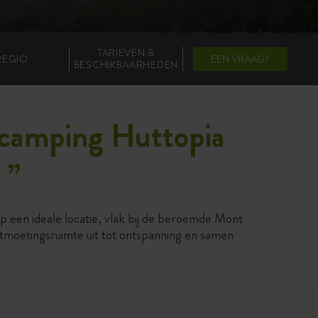
TARIEVEN &
REGIO
EEN VRAAG?
BESCHIKBAARHEDEN
p camping Huttopia
l
”
p een ideale locatie, vlak bij de beroemde Mont
tmoetingsruimte uit tot ontspanning en samen