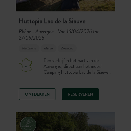
Huttopia Lac de la Siauve
Rhône - Auvergne
Van 16/04/2026 tot
-
27/09/2026
Platteland
Meren
Zwembad
Een verblijf in het hart van de
Auvergne, direct aan het meer!
Camping Huttopia Lac de la Siauve
verwelkomt u in een rustige,
natuurlijke omgeving. De
uitgestrekte ruimtes en het mooie
ONTDEKKEN
RESERVEREN
verwarmde zwembad wachten op u
aan het einde van de dag, na
prachtige wandelingen in de Haut
Cantal en langs de indrukwekkende
vulkanen van de Auvergne.