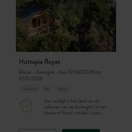
Huttopia Royat
Rhône - Auvergne
Van 02/04/2026 tot
-
01/11/2026
Platteland
Bos
Hiking
Een verblijf in het land van de
vulkanen van de Auvergne! In het
kuuroord Royat ontdekt u een
groene camping midden in het bos,
ideaal om helemaal tot rust te
komen. Kom tot verfrissing in de