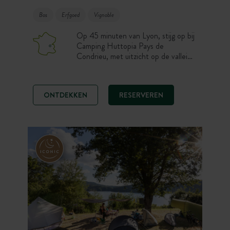
Bos
Erfgoed
Vignoble
Op 45 minuten van Lyon, stijg op bij
Camping Huttopia Pays de
Condrieu, met uitzicht op de vallei
van de Rhône. Cahuttes, chalets,
Toile & Bois Tenten en standplaatsen
verwelkomen u vlakbij de wijngaarden
ONTDEKKEN
RESERVEREN
van de Pilat. Zwembaden, Bosspa,
wandelen, fietsen op de ViaRhôna
en wijnproeverijen bepalen het
verblijf!