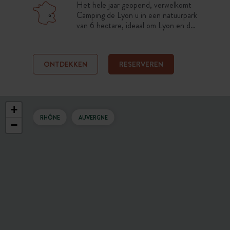
Het hele jaar geopend, verwelkomt
Camping de Lyon u in een natuurpark
van 6 hectare, ideaal om Lyon en de
Beaujolais te verkennen. Ruime
standplaatsen of volledig
comfortabele accommodaties stellen
ONTDEKKEN
RESERVEREN
u in staat om te genieten van een
rustgevende pauze of Lyon te
ontdekken.
+
RHÔNE
AUVERGNE
−