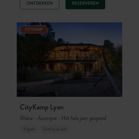
ONTDEKKEN
RESERVEREN
schaduw van de bomen of neem een
duik in het zwembad na een dag vol
avontuur. En dat op een steenworp
afstand van de mooiste plekken van
de Auvergne, zoals de Puy de Dôme.
CITYKAMP
CityKamp Lyon
Rhône - Auvergne
Het hele jaar geopend
-
Erfgoed
Dicht bij de stad