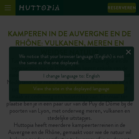
RESERVEREN
KAMPEREN IN DE AUVERGNE EN DE
RHÔNE: VULKANEN, MEREN EN
WEIDSE NATUUR
We notice that your browser language (English) is not
Tussen de slapende vulkanen van de Auvergne en de
the same as the one displayed.
wijngaarden van de Rhônevallei liggen enkele van de
meest afwisselende landschappen van Frankrijk. Vanuit
I change language to: English
Nederland is de regio goed te bereiken: reken op zo’n 8
tot 10 uur rijden, bijvoorbeeld via Reims en Dijon, of
View the site in the displayed language
maak er onderweg een tussenstop van. Eenmaal ter
plaatse ben je in een paar uur van de Puy de Dôme bij de
poorten van Lyon, met onderweg meren, vulkanen en
stedelijke uitstapjes.
Huttopia heeft meerdere kampeerterreinen in de
Auvergne en de Rhône, gemaakt voor wie de natuur wil