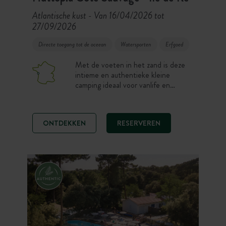
Atlantische kust
Van 16/04/2026 tot
-
27/09/2026
Directe toegang tot de oceean
Watersporten
Erfgoed
Met de voeten in het zand is deze
intieme en authentieke kleine
camping ideaal voor vanlife en
natuurcamping. Verblijf op een mooie
staanplaats of in een 100%
comfortabele Canvas & Wood tent
ONTDEKKEN
RESERVEREN
op enkele stappen van het strand.
Oceaanliefhebbers, kies voor een
rustige en eenvoudige sfeer om te
genieten van de wilde kustlijn, zon en
fietstochten op Ile de Ré.