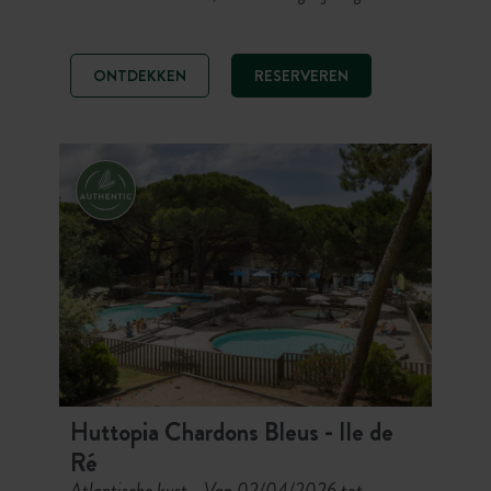
nodigt camping Huttopia Ars-en-Ré
u uit om los te komen. Liefhebbers
van slow life, onze
ONTDEKKEN
RESERVEREN
tentaccommodaties en
staanplaatsen wachten op u voor
een vakantie op het ritme van de
getijden. Een geheim paradijsje aan
de punt van Ile de Ré!
Huttopia Chardons Bleus - Ile de
Ré
Atlantische kust
Van 02/04/2026 tot