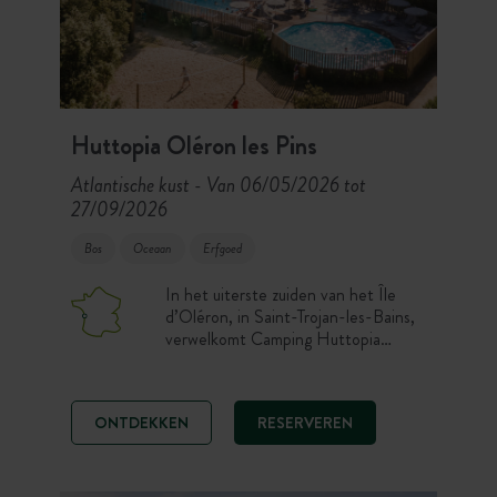
Huttopia Oléron les Pins
Atlantische kust
Van 06/05/2026 tot
-
27/09/2026
Bos
Oceaan
Erfgoed
In het uiterste zuiden van het Île
d’Oléron, in Saint-Trojan-les-Bains,
verwelkomt Camping Huttopia
Oléron les Pins u in het hart van een
majestueus dennenbos. Geniet van
een verblijf in de natuur met twee
ONTDEKKEN
RESERVEREN
buitenzwembaden, een restaurant en
elektrische fietsverhuur ter plaatse.
Het strand van Gatseau op 2,5 km,
160 km fietspad en de typische