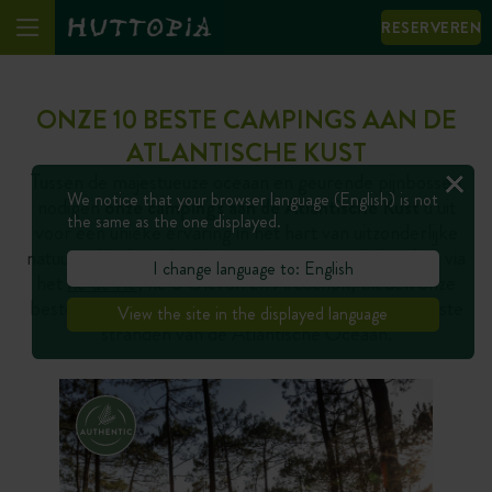
RESERVEREN
ONZE 10 BESTE CAMPINGS AAN DE
ATLANTISCHE KUST
Tussen de majestueuze oceaan en geurende pijnbossen
We notice that your browser language (English) is not
nodigen
onze campings aan de Atlantische Kust
u uit
the same as the one displayed.
voor een unieke ervaring in het hart van uitzonderlijke
natuurgebieden. Van Noirmoutier tot aan de Landes, via
I change language to: English
het
Île de Ré
, Île d’Oléron en Arcachon, bieden onze
bestemmingen u bevoorrechte toegang tot de mooiste
View the site in the displayed language
stranden van de Atlantische Oceaan.