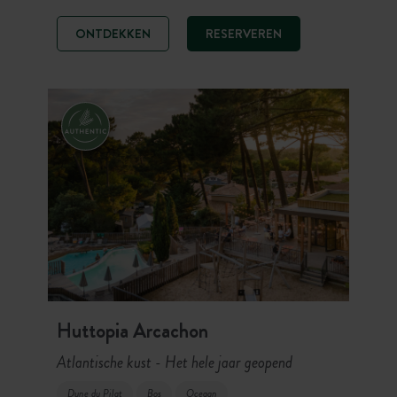
prachtig bos, tussen fijne zandduinen
en steeneiken. Geniet van een
ONTDEKKEN
RESERVEREN
verblijf in de natuur met restaurant,
watersporten en directe toegang tot
de stranden. Surfspots op 900 m,
schelpdieren zoeken bij het verlaten
van de camping en 160 km fietspad:
een ideale camping om de schatten
van het eiland te ontdekken tussen
rust, frisse lucht en authenticiteit.
Huttopia Arcachon
Atlantische kust
Het hele jaar geopend
-
Dune du Pilat
Bos
Oceaan