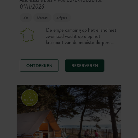
-
01/11/2026
Bos
Oceaan
Erfgoed
De enige camping op het eiland met
zwembad wacht op u op het
kruispunt van de mooiste dorpen,
het is dé familiecamping bij uitstek.
Met bomen en gezellig, verwelkomen
de schaduwrijke staanplaatsen en
ONTDEKKEN
RESERVEREN
verschillende accommodaties in het
dennenbos u voor een vakantie waar
natuur en comfort samengaan. Ter
plaatse twee mooie zwembaden en
een peuterbad om af te koelen.