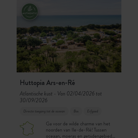
dorpjes van het eiland: een ideale
camping om het Île d’Oléron te
verkennen tussen oceaan,
dennenbos en authenticiteit.
Huttopia Ars-en-Ré
Atlantische kust
Van 02/04/2026 tot
-
30/09/2026
Directe toegang tot de oceean
Bos
Erfgoed
Ga voor de wilde charme van het
noorden van Ile-de-Ré! Tussen
oceaan, moeras en getijdengebied