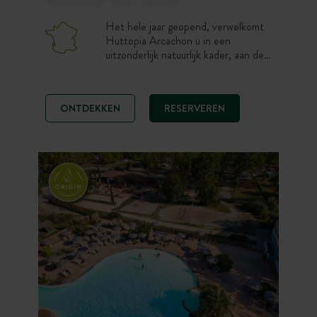
Het hele jaar geopend, verwelkomt
Huttopia Arcachon u in een
uitzonderlijk natuurlijk kader, aan de
oevers van het Bassin d’Arcachon,
waar het dennenbos de oceaan
ontmoet. Op een steenworp van het
ONTDEKKEN
RESERVEREN
stadscentrum en slechts 10 km van
de Dune du Pilat is deze camping aan
het Bassin d’Arcachon de ideale
uitvalsbasis om de lagune, de fijne
zandstranden en de oesterkramen te
verkennen.