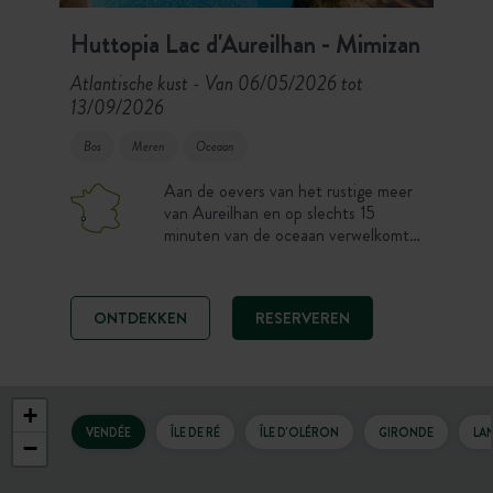
Huttopia Lac d'Aureilhan - Mimizan
Atlantische kust
Van 06/05/2026 tot
-
13/09/2026
Bos
Meren
Oceaan
Aan de oevers van het rustige meer
van Aureilhan en op slechts 15
minuten van de oceaan verwelkomt
Camping Huttopia Lac d’Aureilhan u
voor een vakantie tussen meer en
zee. Geniet van een verblijf in de
ONTDEKKEN
RESERVEREN
natuur op een staanplaats, in een
tent of chalet, met zwembad,
restaurant en toegang tot de
stranden van de Landes. Een ideale
camping om zoetwaterzwemmen,
+
surfen en boswandelingen te
VENDÉE
ÎLE DE RÉ
ÎLE D'OLÉRON
GIRONDE
LA
−
combineren.