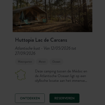
Huttopia Lac de Carcans
Atlantische kust
Van 12/05/2026 tot
-
27/09/2026
Watersporten
Meren
Oceaan
Deze camping tussen de Médoc en
de Atlantische Oceaan ligt op een
idyllische locatie aan het immense
Lac de Carcans. Kies ter plaatse een
schaduwrijke staanplaats onder de
dennen of een volledig ingerichte
ONTDEKKEN
RESERVEREN
Toile & Bois-tent. Wat er te doen is?
Het Domaine de Bombannes is een