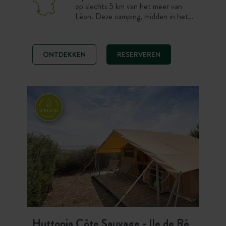
op slechts 5 km van het meer van
Léon. Deze camping, midden in het
bos, biedt staanplaatsen en
accommodaties tussen de duinen
voor optimale privacy. Op het
ONTDEKKEN
RESERVEREN
terrein geniet u van het centrale
ontmoetingspunt met een prachtig
terras aan het zwembad. Probeer
een kanotocht of andere
watersportactiviteiten in de
omgeving van de camping.
Huttopia Côte Sauvage - Ile de Ré