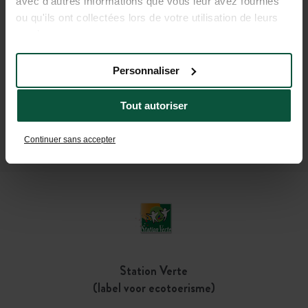
avec d'autres informations que vous leur avez fournies
sterren
ou qu'ils ont collectées lors de votre utilisation de leurs
services.
2,3
hectare
Personnaliser
142
standplaatsen
Tout autoriser
Continuer sans accepter
Toegankelijk voor mindervaliden
Station Verte
(label voor ecotoerisme)