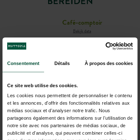
BEREIDEN
Café-comptoir
Bekijk data
Barservice
Bekijk data
Ontbijtservice
Consentement
Détails
À propos des cookies
Bekijk data
Ce site web utilise des cookies.
Kleine pelsjagers
Les cookies nous permettent de personnaliser le contenu
Bekijk data
et les annonces, d'offrir des fonctionnalités relatives aux
médias sociaux et d'analyser notre trafic. Nous
Activiteiten & thema-avonden
partageons également des informations sur l'utilisation de
Bekijk data
notre site avec nos partenaires de médias sociaux, de
publicité et d'analyse, qui peuvent combiner celles-ci
3