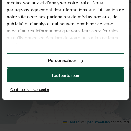
médias sociaux et d'analyser notre trafic. Nous
partageons également des informations sur l'utilisation de
2
notre site avec nos partenaires de médias sociaux, de
publicité et d'analyse, qui peuvent combiner celles-ci
avec d'autres informations que vous leur avez fournies
ou qu'ils ont collectées lors de votre utilisation de leurs
services.
Personnaliser
Tout autoriser
Continuer sans accepter
Leaflet
|
©
OpenStreetMap
contributors