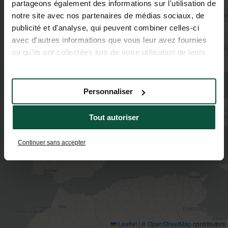
partageons également des informations sur l'utilisation de
2
notre site avec nos partenaires de médias sociaux, de
publicité et d'analyse, qui peuvent combiner celles-ci
2
avec d'autres informations que vous leur avez fournies
ou qu'ils ont collectées lors de votre utilisation de leurs
services.
Personnaliser
Tout autoriser
Continuer sans accepter
Leaflet
|
©
OpenStreetMap
contributors