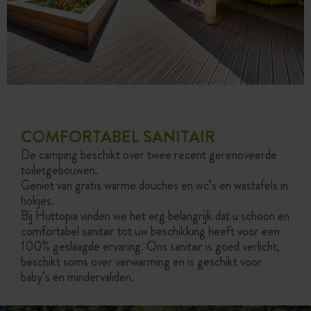
STAANPLAATS
STAANPLAA
COMFORT PLUS
AAN ZEE OF 
DE RIVIE
Met elektriciteit |
Picknicktafel |
Met elektricitei
Maximaal 6 personen
Maximaal 6 pers
COMFORTABEL SANITAIR
De camping beschikt over twee recent gerenoveerde
toiletgebouwen.
ONTDEKKEN
ONTDEKKEN
Geniet van gratis warme douches en wc’s en wastafels in
hokjes.
Bij Huttopia vinden we het erg belangrijk dat u schoon en
comfortabel sanitair tot uw beschikking heeft voor een
100% geslaagde ervaring. Ons sanitair is goed verlicht,
beschikt soms over verwarming en is geschikt voor
baby’s en mindervaliden.