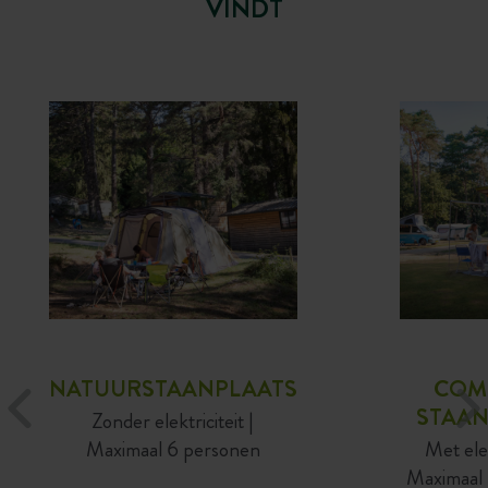
VINDT
NATUURSTAANPLAATS
COM
STAAN
Zonder elektriciteit |
Maximaal 6 personen
Met elek
Maximaal