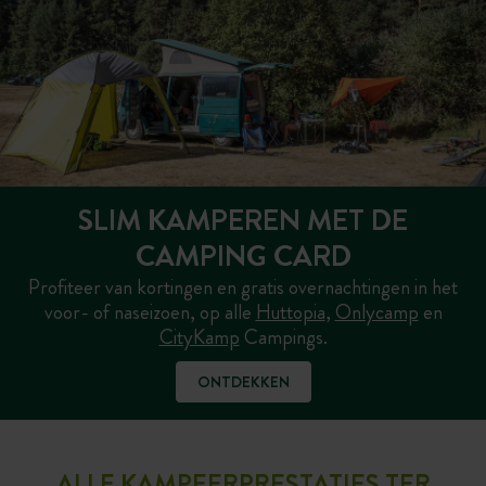
SLIM KAMPEREN MET DE
CAMPING CARD
Profiteer van kortingen en gratis overnachtingen in het
voor- of naseizoen, op alle
Huttopia
,
Onlycamp
en
CityKamp
Campings.
ONTDEKKEN
ALLE KAMPEERPRESTATIES TER