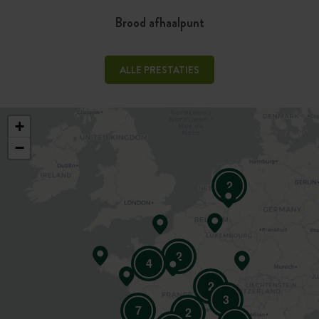
Brood afhaalpunt
ALLE PRESTATIES
+
−
2
2
4
2
3
7
2