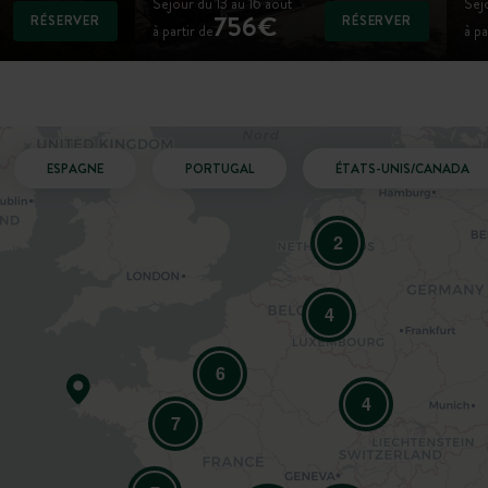
Séjour du 13 au 16 août
Séjo
756€
RÉSERVER
RÉSERVER
à partir de
à pa
ESPAGNE
PORTUGAL
ÉTATS-UNIS/CANADA
2
4
6
4
7