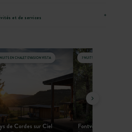
vités et de services
 NUITS EN CHALET EVASION VISTA
7 NUITS EN CHALET EVASION
ys de Cordes sur Ciel
Fontvieille