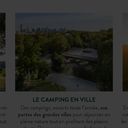
voie
and Est
France, Savoie
France, Île-de-France
S
OURG
DOMAINE DU LAC
PARIS
LE CAMPING EN VILLE
ents
Des campings, ouverts toute l’année,
aux
En
ent
portes des grandes villes
pour séjourner en
vot
out
pleine nature tout en profitant des plaisirs
les