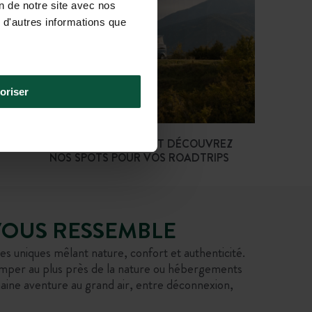
on de notre site avec nos
 d'autres informations que
oriser
Bivouacs x WeVan
S
LOUEZ VOTRE VAN ET DÉCOUVREZ
NOS SPOTS POUR VOS ROADTRIPS
 VOUS RESSEMBLE
s uniques mêlant nature, confort et authenticité.
camper au plus près de la nature ou hébergements
haine aventure au grand air, entre déconnexion,