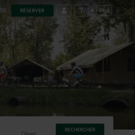
POS
RÉSERVER
FR
We notice that your browser language (English) is
not the same as the one displayed.
I change language to: English
View the site in the displayed language
RECHERCHER