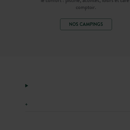
le confort : piscine, activités, loisirs et café
comptoir.
NOS CAMPINGS