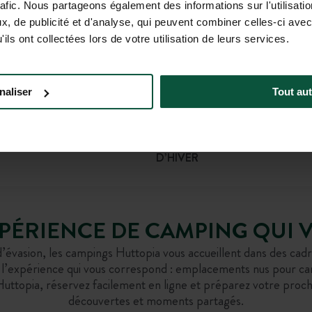
rafic. Nous partageons également des informations sur l'utilisati
, de publicité et d'analyse, qui peuvent combiner celles-ci avec
ils ont collectées lors de votre utilisation de leurs services.
naliser
Tout aut
ière, lac et océan
Un hiver en famille
 ET BAIGNADE NATURELLE
EN PISTE VERS VOS VACANCE
D’HIVER
XPÉRIENCE DE CAMPING QUI
’évasion, les campings Huttopia vous accueillent dans des cadre
sez l’expérience qui vous correspond : emplacements nus pour 
Huttopia, réservez facilement en ligne et préparez votre proc
découvertes et moments partagés.