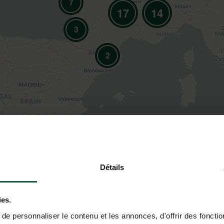
7
17
14
3
2
BIVOUACS
Détails
OYAGE
ies.
e personnaliser le contenu et les annonces, d'offrir des fonctio