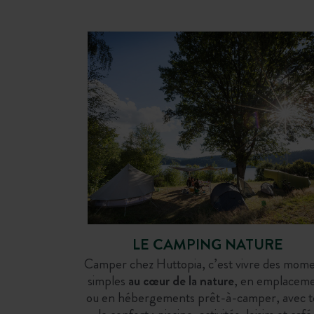
Belgique, Wallonie
France, Auvergne Rhône-Alpes
France, Sa
France, Gr
OUREN
LYON
VAL CENI
STRASB
LE CAMPING NATURE
Camper chez Huttopia, c’est vivre des mom
simples
au cœur de la nature
, en emplacem
ou en hébergements prêt-à-camper, avec t