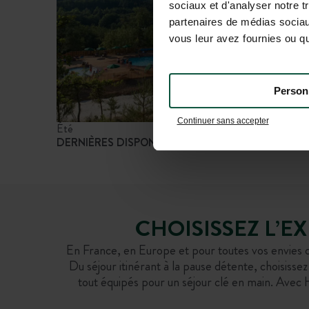
sociaux et d'analyser notre t
partenaires de médias sociaux
vous leur avez fournies ou qu'
Person
Continuer sans accepter
Été
Piscine, riv
DERNIÈRES DISPONIBILITÉS
PISCINES
CHOISISSEZ L’E
En France, en Europe et pour toutes vos envies d
Du séjour itinérant à la pause détente, choisis
tout équipés pour un séjour clé en main. Avec 