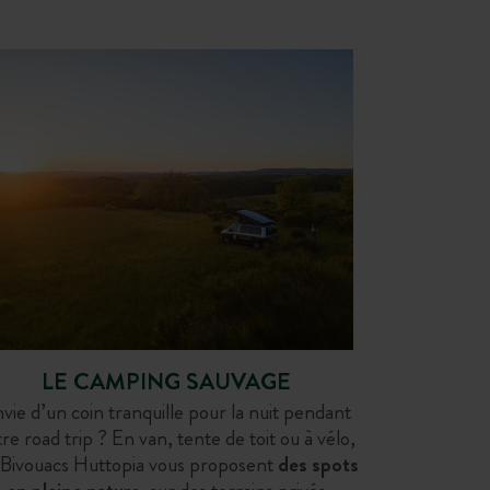
France, Alpes Sud
France, Provence‑Alpes‑Côte d’Azur
LAC DE SERRE-PONÇON
AIX-EN-PROVENCE
LE CAMPING SAUVAGE
vie d’un coin tranquille pour la nuit pendant
re road trip ? En van, tente de toit ou à vélo,
 Bivouacs Huttopia vous proposent
des spots