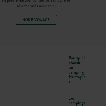
en pleine nature
, sur des terrains privés
sélectionnés avec soin.
NOS BIVOUACS
Pourquoi
choisir
un
camping
Huttopia
?
Les
campings