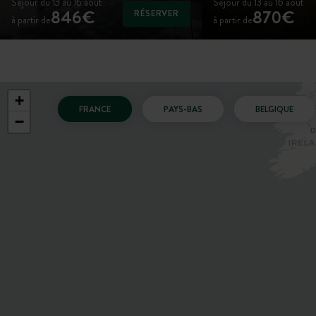
Séjour du 13 au 16 août
Séjour du 13 au 16 août
846€
870€
RÉSERVER
à partir de
à partir de
+
FRANCE
PAYS-BAS
BELGIQUE
−