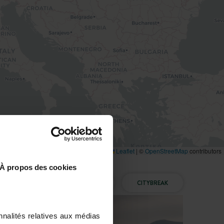
Leaflet
|
©
OpenStreetMap
contributors
À propos des cookies
À LA UNE
NOUVEAUTÉS
CITYBREAK
nnalités relatives aux médias