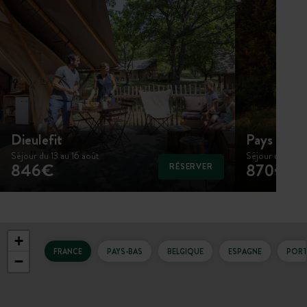
Dieulefit
Pays de C
Séjour du 13 au 16 août
Séjour du 13 au 
846€
870€
RÉSERVER
+
FRANCE
PAYS-BAS
BELGIQUE
ESPAGNE
PORT
−