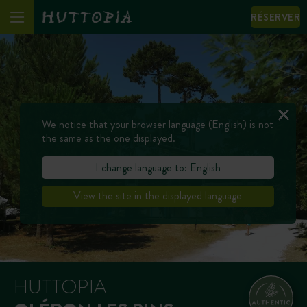
RÉSERVER
We notice that your browser language (English) is not
the same as the one displayed.
I change language to: English
View the site in the displayed language
HUTTOPIA