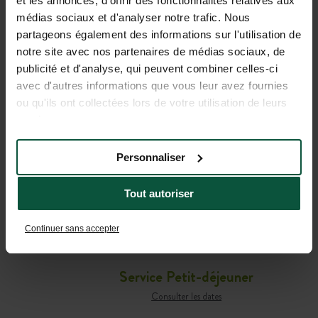
et les annonces, d'offrir des fonctionnalités relatives aux
médias sociaux et d'analyser notre trafic. Nous
partageons également des informations sur l'utilisation de
notre site avec nos partenaires de médias sociaux, de
publicité et d'analyse, qui peuvent combiner celles-ci
TOUTES LES INFORMATIONS
avec d'autres informations que vous leur avez fournies
UTILES POUR PRÉPARER
ou qu'ils ont collectées lors de votre utilisation de leurs
services.
VOTRE SÉJOUR
Personnaliser
Café-comptoir
Tout autoriser
Consulter les dates
Service Bar
Continuer sans accepter
Consulter les dates
Service Petit-déjeuner
Consulter les dates