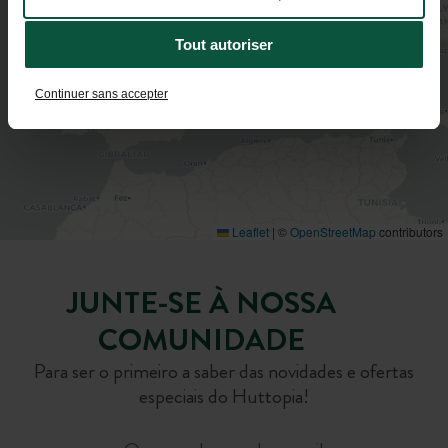
Tout autoriser
Continuer sans accepter
Leaflet
|
©
OpenStreetMap
contributors
JUNTE-SE À NOSSA
COMUNIDADE
Para ser o primeiro a saber das novidades e ofertas
especiais do Huttopia!