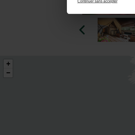
Continuer sans accepter
+
−