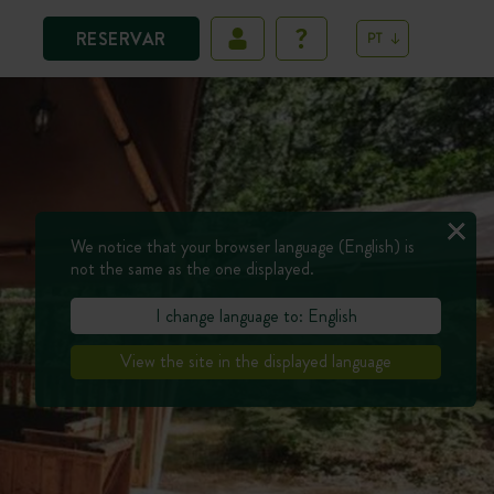
RESERVAR
PT
We notice that your browser language (English) is
not the same as the one displayed.
I change language to: English
View the site in the displayed language