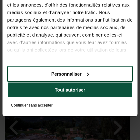
et les annonces, d'offrir des fonctionnalités relatives aux
médias sociaux et d'analyser notre trafic. Nous
partageons également des informations sur l'utilisation de
notre site avec nos partenaires de médias sociaux, de
publicité et d'analyse, qui peuvent combiner celles-ci
avec d'autres informations que vous leur avez fournies
VAKANTIEDROMEN KOMEN
ou qu'ils ont collectées lors de votre utilisation de leurs
services.
UIT BIJ LAC D’AIGUEBELETTE
Personnaliser
Tout autoriser
Continuer sans accepter