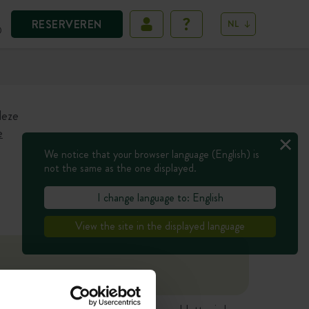
RESERVEREN
NL
D
deze
e
We notice that your browser language (English) is
not the same as the one displayed.
I change language to: English
View the site in the displayed language