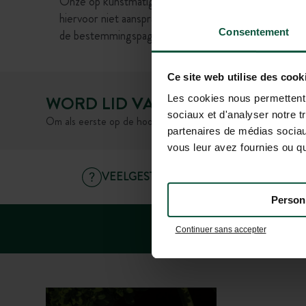
Onze op kunstmatige intelligentie gebaseerde virtu
hiervoor niet aansprakelijk worden gesteld. We raden
Consentement
de bestemmingspagina's of bij onze klantenservice.
Ce site web utilise des cook
WORD LID VAN ONZE GEMEENS
Les cookies nous permettent d
sociaux et d'analyser notre t
Om als eerste op de hoogte te zijn van Huttopia nieuws en 
partenaires de médias sociaux
vous leur avez fournies ou qu'
VEELGESTELDE VRAGEN
Person
Continuer sans accepter