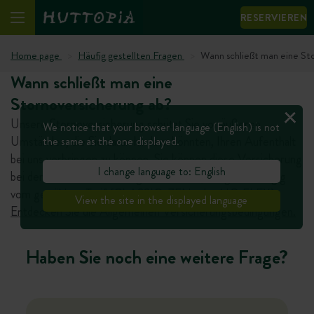
RESERVIEREN
Home page
Häufig gestellten Fragen
Wann schließt man eine St
Wann schließt man eine
Stornoversicherung ab?
Unsere Stornoversicherung schützt Sie vor äußeren
We notice that your browser language (English) is not
Umständen, die Sie daran hindern könnten, Ihren Aufenthalt
the same as the one displayed.
bei uns verbringen zu können. Sie können diese Versicherung
I change language to: English
bei der Aufenthaltsbuchung abschließen, völlig unabhängig
vom gewählten Tarif (CLASSIC, ZEN oder NO FLEX).
View the site in the displayed language
Entdecken Sie die Allgemeinen Versicherungsbedingungen.
Haben Sie noch eine weitere Frage?