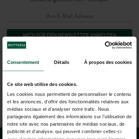
MICH FÜR DEN NEWSLETTER ANMELDEN
HÄUFIG GESTELLTE FRAGEN
Consentement
Détails
À propos des cookies
Ce site web utilise des cookies.
HILFE UND KONTAKT
Les cookies nous permettent de personnaliser le contenu
et les annonces, d'offrir des fonctionnalités relatives aux
+49 392 9267 8201
médias sociaux et d'analyser notre trafic. Nous
(MO - FR: 9.00 - 18.00 UHR; SA: 09.00 - 17.00 UHR)
partageons également des informations sur l'utilisation de
notre site avec nos partenaires de médias sociaux, de
publicité et d'analyse, qui peuvent combiner celles-ci
avec d'autres informations que vous leur avez fournies