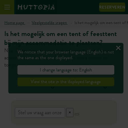
RESERVEREN
Home page
Veelgestelde vragen
Is het mogelijk om een tent of
Is het mogelijk om een tent of feesttent
bij mijn accommodatie te plaatsen?
Nee, u mag geen feesttent of extra tent opzetten naast uw
We notice that your browser language (English) is not
accommodatie. Op staanplaatsen zijn extra tenten wel
the same as the one displayed.
toegestaan, beperkt tot één kleine tent per staanplaats.
I change language to: English
Heeft u nog een andere vraag?
View the site in the displayed language