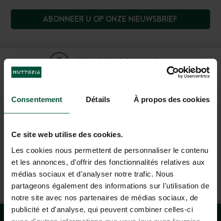
ABONNEER U OP ONZE NIEUWSBRIEF
VEELGESTELDE VRAGEN
HULP EN CONTACT
Consentement
Détails
À propos des cookies
Ce site web utilise des cookies.
+31 85-040 11 40
(MA - VR: 9.00 - 18.00 UUR; ZA: 9.00 - 17.00 UUR)
Les cookies nous permettent de personnaliser le contenu
et les annonces, d'offrir des fonctionnalités relatives aux
médias sociaux et d'analyser notre trafic. Nous
UTRECHT REISBUREAU
partageons également des informations sur l'utilisation de
notre site avec nos partenaires de médias sociaux, de
publicité et d'analyse, qui peuvent combiner celles-ci