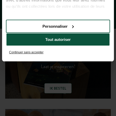
avec d'autres informations que vous leur avez fournies
ou qu'ils ont collectées lors de votre utilisation de leurs
services.
Personnaliser
Tout autoriser
REISGIDS 2026
Continuer sans accepter
Laat je inspireren!
IK BESTEL