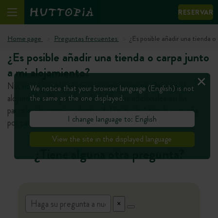
RESERVAR
Home page
Preguntas frecuentes
¿Es posible añadir una tienda o
¿Es posible añadir una tienda o carpa junto
a mi alojamiento?
No, no es posible añadir una carpa o una tienda junto al
We notice that your browser language (English) is not
alojamiento. Se pueden añadir tiendas adicionales en las
the same as the one displayed.
parcelas de camping, dentro del límite de 1 tienda pequeña
I change language to: English
por parcela.
View the site in the displayed language
¿Tiene alguna otra pregunta?