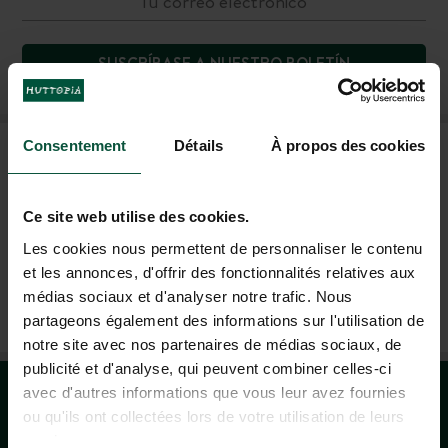
SUSCRÍBASE A NUESTRO BOLETÍN
Consentement
Détails
À propos des cookies
PREGUNTAS FRECUENTES
Ce site web utilise des cookies.
AYUDA Y CONTACTO
Les cookies nous permettent de personnaliser le contenu
et les annonces, d'offrir des fonctionnalités relatives aux
médias sociaux et d'analyser notre trafic. Nous
+33 4 37 64 22 35
partageons également des informations sur l'utilisation de
(LUN–VIE: 9H–19H; SÁB: 9H–18H)
notre site avec nos partenaires de médias sociaux, de
publicité et d'analyse, qui peuvent combiner celles-ci
avec d'autres informations que vous leur avez fournies
ou qu'ils ont collectées lors de votre utilisation de leurs
services.