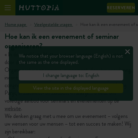
RESERVEREN
Home page
Veelgestelde vragen
Hoe kan ik een evenement of s
Hoe kan ik een evenement of seminar
organiseren?
« In de wereld van Huttopia is uw evenement geïnspireerd
We notice that your browser language (English) is not
door de natuur! »
the same as the one displayed.
Organiseert u een seminar, evenement, directievergadering,
I change language to: English
incentive, teambuilding weekend, productlancering of
congres, wij bieden vele oplossingen…in het groen! Vlakbij
View the site in the displayed language
Parijs, in Zuidwest- of Zuidoost-Frankrijk… u vindt ons
volledige aanbod voor seminars en evenementen op de
website
.
We denken graag met u mee om uw evenement – volgens
uw wensen voor uw mensen – tot een succes te maken! Wij
zijn bereikbaar: