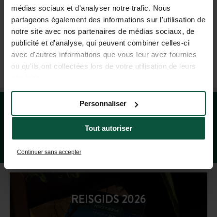
médias sociaux et d'analyser notre trafic. Nous
partageons également des informations sur l'utilisation de
+31 85-040 11 40
notre site avec nos partenaires de médias sociaux, de
(MA - VR: 9.00 - 18.00 UUR; ZA: 9.00 - 17.00 UUR)
publicité et d'analyse, qui peuvent combiner celles-ci
avec d'autres informations que vous leur avez fournies
ou qu'ils ont collectées lors de votre utilisation de leurs
UTRECHT REISBUREAU
services.
Personnaliser
Tout autoriser
Continuer sans accepter
REISGIDS 2026