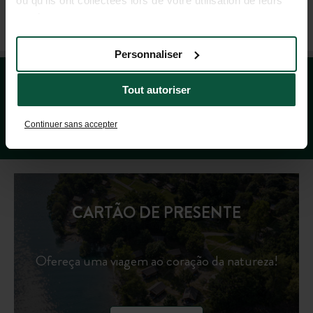
ou qu'ils ont collectées lors de votre utilisation de leurs
+33 4 37 64 22 35
services.
(SEG-SEX: 9-19H - SÁB: 9-18H, HORÁRIO FRANCÊS)
Personnaliser
Tout autoriser
Continuer sans accepter
CARTÃO DE PRESENTE
Ofereça uma viagem ao coração da natureza!