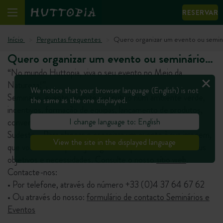
RESERVAR
Início
Perguntas frequentes
Quero organizar um evento ou semi
Quero organizar um evento ou seminário…
“No mundo Huttopia, viva o seu evento no Meio da
Natureza!”.
We notice that your browser language (English) is not
Seminário, evento, comité executivo num ambiente verde,
the same as the one displayed.
incentivos, formação de equipas, lançamento de produtos,
I change language to: English
convenção… Na região de Paris, no Sudoeste ou no
Sudeste… Para planear e organizar um evento à sua imagem,
View the site in the displayed language
que vos reúna e que seja organizado para satisfazer os seus
objetivos e necessidades. Consulte o nosso
sítio web
.
Contacte-nos:
• Por telefone, através do número +33 (0)4 37 64 67 62
• Ou através do nosso:
formulário de contacto Seminários e
Eventos