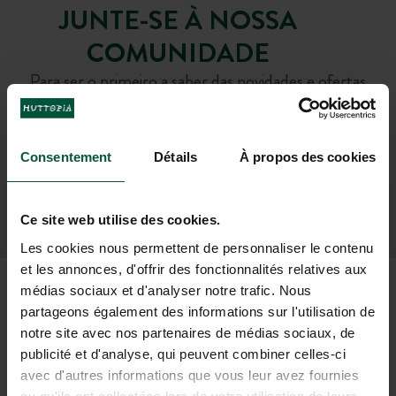
JUNTE-SE À NOSSA
COMUNIDADE
Para ser o primeiro a saber das novidades e ofertas
especiais do Huttopia!
Consentement
Détails
À propos des cookies
SUBSCREVER A NEWSLETTER
Ce site web utilise des cookies.
Les cookies nous permettent de personnaliser le contenu
et les annonces, d'offrir des fonctionnalités relatives aux
FAQ
médias sociaux et d'analyser notre trafic. Nous
partageons également des informations sur l'utilisation de
notre site avec nos partenaires de médias sociaux, de
AJUDA E CONTACTO
publicité et d'analyse, qui peuvent combiner celles-ci
avec d'autres informations que vous leur avez fournies