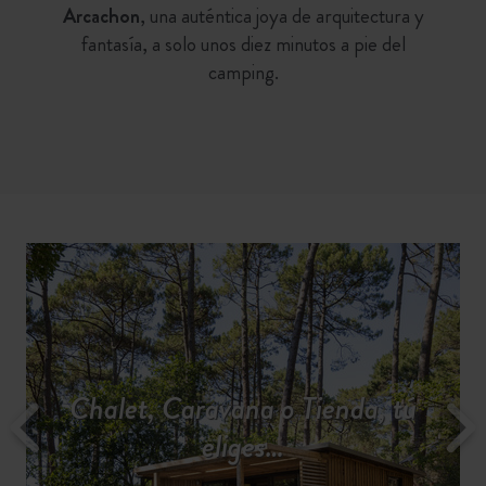
Arcachon
, una auténtica joya de arquitectura y
fantasía, a solo unos diez minutos a pie del
camping.
Chalet, Caravana o Tienda, tú
Todos los servicios para una
Descubrir la región
Unas vacaciones moviditas...
Acampa en plena naturaleza
Tarifas y disponibilidad
estancia tranquila
eliges…