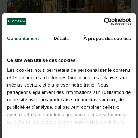
Disfruta de una mariscada en una de las muchas
Las
preciosas playas de Arcachon
a unos
cabañas ostrícolas de la bahía de Arcachon. En
kilómetros del camping. En verano,
proponemos chapuzones y relax en la arena. En
el menú encontrarás ostras, gambas y conchas,
sin olvidar la copa de vino blanco para
invierno, podrás respirar el rocío yodado del
vivir la
mar mientas paseas por el puerto.
experiencia gustativa típica.
Consentement
Détails
À propos des cookies
Ce site web utilise des cookies.
PARA SOÑAR CON UNAS
Les cookies nous permettent de personnaliser le contenu
VACACIONES EN ARCACHON
et les annonces, d'offrir des fonctionnalités relatives aux
médias sociaux et d'analyser notre trafic. Nous
partageons également des informations sur l'utilisation de
notre site avec nos partenaires de médias sociaux, de
publicité et d'analyse, qui peuvent combiner celles-ci
avec d'autres informations que vous leur avez fournies
ou qu'ils ont collectées lors de votre utilisation de leurs
services.