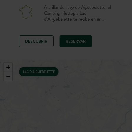
A orillas del lago de Aiguebelette, el
Camping Huttopia Lac
d’Aiguebelette te recibe en un
entorno verde y familiar. Disfruta de
una estancia en plena naturaleza en
parcela, tienda o chalet, con piscina,
DESCUBRIR
RESERVAR
restaurante y acceso rápido a las
playas del lago. Un punto de partida
ideal para descubrir Saboya entre
baños, paddle y paseos por la
montaña.
+
LAC D'AIGUEBELETTE
−