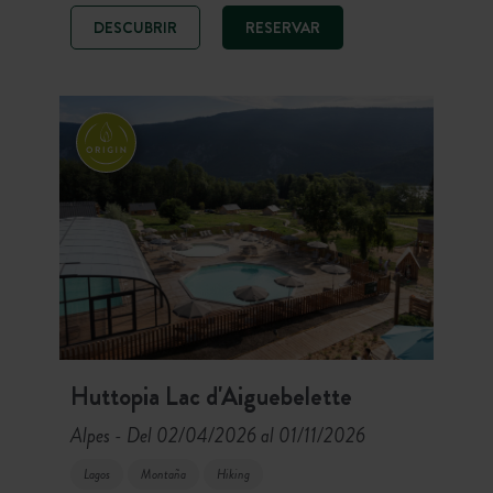
hotel La Maison Ronde desvela sus
DESCUBRIR
RESERVAR
elegantes habitaciones y lodges de
madera. Por el otro, el área de
camping acoge chalés y tiendas
equipadas para una inmersión total
frente al lago.
Huttopia Lac d'Aiguebelette
Alpes
Del 02/04/2026 al 01/11/2026
-
Lagos
Montaña
Hiking