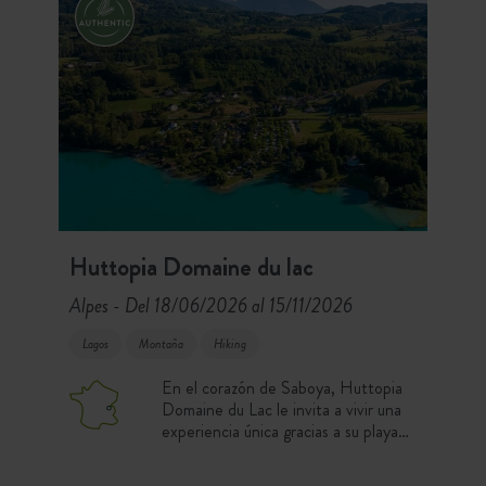
Huttopia Domaine du lac
Alpes
Del 18/06/2026 al 15/11/2026
-
Lagos
Montaña
Hiking
En el corazón de Saboya, Huttopia
Domaine du Lac le invita a vivir una
experiencia única gracias a su playa
privada y su vista de 180° sobre el
Lac d’Aiguebelette. Por un lado, el