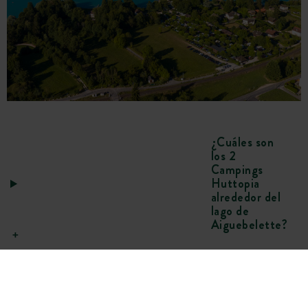
¿Cuáles son
los 2
Campings
Huttopia
alrededor del
lago de
Aiguebelette?
¿Por qué
elegir un
Camping en el