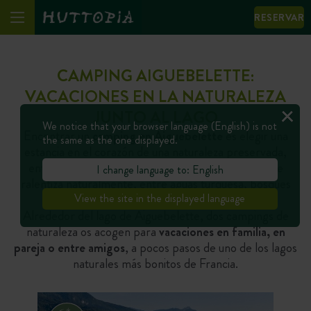
RESERVAR
CAMPING AIGUEBELETTE:
VACACIONES EN LA NATURALEZA
JUNTO AL LAGO
We notice that your browser language (English) is not
Encontrar un
camping en Aiguebelette
es elegir una
the same as the one displayed.
estancia en el corazón de una naturaleza preservada,
entre lago y montañas en Saboya. Aquí, el ritmo se
I change language to: English
ralentiza naturalmente, entre aguas turquesa, bosques
verdes y paisajes alpinos relajantes.
View the site in the displayed language
Alrededor del lago de Aiguebelette, dos campings de
naturaleza os acogen para
vacaciones en familia, en
pareja o entre amigos
, a pocos pasos de uno de los lagos
naturales más bonitos de Francia.