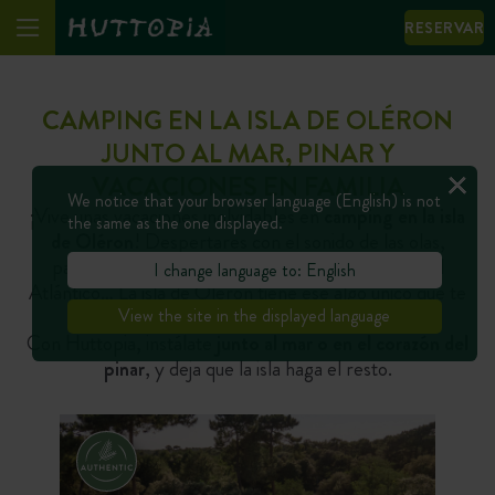
RESERVAR
CAMPING EN LA ISLA DE OLÉRON
JUNTO AL MAR, PINAR Y
VACACIONES EN FAMILIA
We notice that your browser language (English) is not
¡Vive unas vacaciones inolvidables en
camping en la isla
the same as the one displayed.
de Oléron
! Despertares con el sonido de las olas,
paseos en bici entre los pinos, aperitivos frente al
I change language to: English
Atlántico… La isla de Oléron tiene ese algo único que te
hace querer volver cada verano.
View the site in the displayed language
Con Huttopia, instálate
junto al mar o en el corazón del
pinar
, y deja que la isla haga el resto.