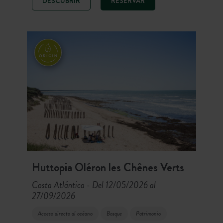
DESCUBRIR
RESERVAR
piscinas exteriores, restaurante y
alquiler de bicicletas eléctricas in situ.
La playa de Gatseau a 2,5 km, 160
km de carriles bici y los pueblos
típicos de la isla: un camping ideal
para explorar la Isla de Oléron entre
océano, pinar y autenticidad.
Huttopia Oléron les Chênes Verts
Costa Atlántica
Del 12/05/2026 al
-
27/09/2026
Acceso directo al océano
Bosque
Patrimonio