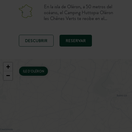
En la isla de Oléron, a 50 metros del
océano, el Camping Huttopia Oléron
les Chênes Verts te recibe en el
corazón de un magnífico bosque,
entre dunas de arena fina y encinas.
Disfruta de una estancia en plena
DESCUBRIR
RESERVAR
naturaleza con restaurante,
actividades náuticas y acceso directo
a las playas. Spots de surf a 900 m,
marisqueo a la salida del camping y
160 km de carriles bici: un camping
+
ideal para descubrir los tesoros de la
ILE D'OLÉRON
−
isla entre calma, aire libre y
autenticidad.