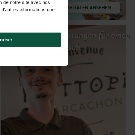
on de notre site avec nos
AKTIVITÄTEN ANSEHEN
 d'autres informations que
Unsere Dienstleistungen für einen
oriser
entspannten Urlaub