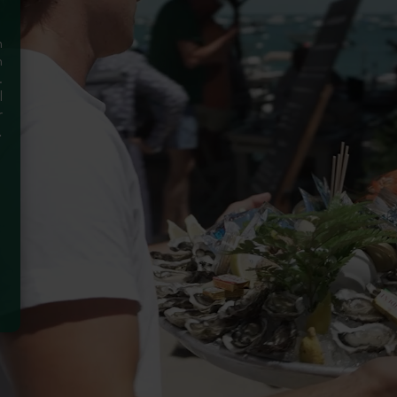
n
n
.
l
r
e
d