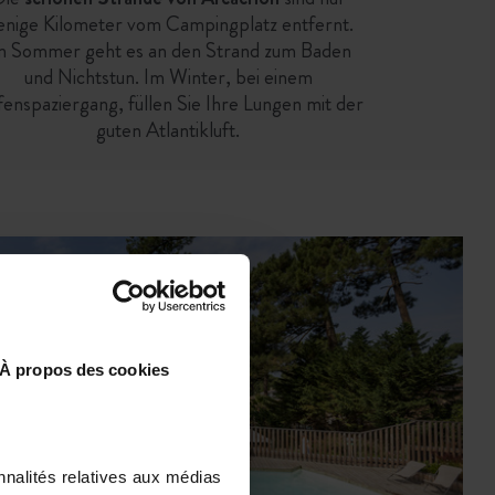
enige Kilometer vom Campingplatz entfernt.
m Sommer geht es an den Strand zum Baden
und Nichtstun. Im Winter, bei einem
enspaziergang, füllen Sie Ihre Lungen mit der
guten Atlantikluft.
er Abwechslung...
me Momente & Spiele…
À propos des cookies
nnalités relatives aux médias