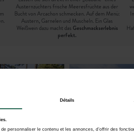
Austernzüchters frische Meeresfrüchte aus der
w
om
Bucht von Arcachon schmecken. Auf dem Menü:
I
en.
Austern, Garnelen und Muscheln. Ein Glas
Weißwein dazu macht das
Geschmackserlebnis
Haf
perfekt.
 – die Wahl liegt
Ein Urlaub voll
Erholung, gemeinsa
Détails
ies.
e personnaliser le contenu et les annonces, d'offrir des fonctio