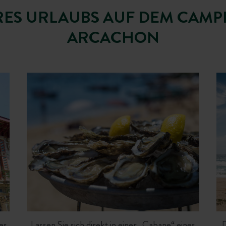
HRES URLAUBS AUF DEM CAMP
ARCACHON
kes
Lassen Sie sich direkt in einer „Cabane“ eines