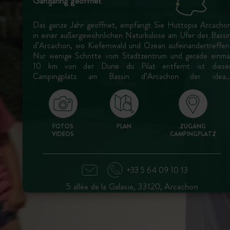
Ganzjährig geöffnet
Das ganze Jahr geöffnet, empfängt Sie Huttopia Arcacho
in einer außergewöhnlichen Naturkulisse am Ufer des Bassi
d’Arcachon, wo Kiefernwald und Ozean aufeinandertreffen
Nur wenige Schritte vom Stadtzentrum und gerade einma
10 km von der Dune du Pilat entfernt ist diese
Campingplatz am Bassin d’Arcachon der ideal
Ausgangspunkt, um die Lagune, ihre feinen Sandstrände un
die Austernhütten zu erkunden.
FOTOS
PLAN
ZUGANG
VIDEOS
CAMPINGPLATZ
+33 5 64 09 10 13
5 allée de la Galaxie, 33120, Arcachon