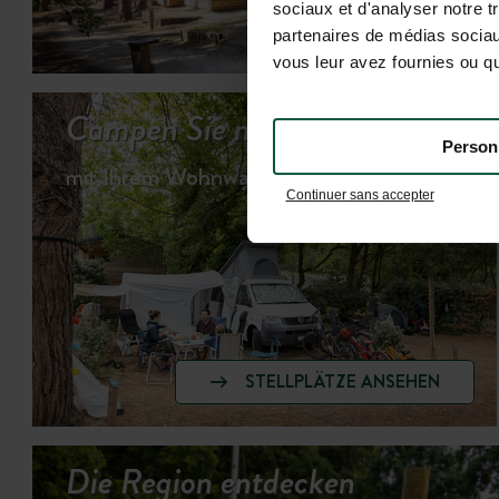
sociaux et d'analyser notre t
UN
partenaires de médias sociaux
vous leur avez fournies ou qu'
Campen Sie mitten in der Natur
Person
mit Ihrem Wohnwagen oder Wohnmobil
Continuer sans accepter
STELLPLÄTZE ANSEHEN
Die Region entdecken