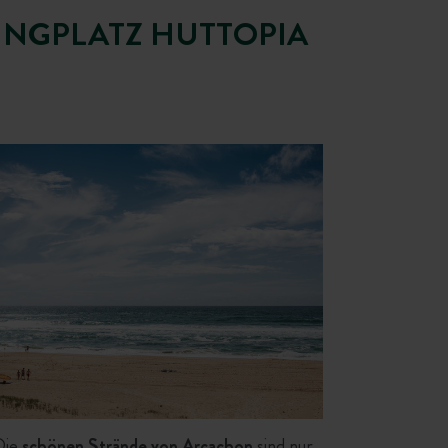
INGPLATZ HUTTOPIA
Die
schönen Strände von Arcachon
sind nur