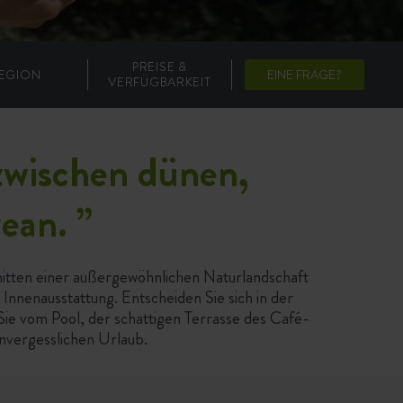
PREISE &
EGION
EINE FRAGE?
VERFÜGBARKEIT
 zwischen dünen,
zean.
”
mitten einer außergewöhnlichen Naturlandschaft
Innenausstattung. Entscheiden Sie sich in der
Sie vom Pool, der schattigen Terrasse des Café-
unvergesslichen Urlaub.