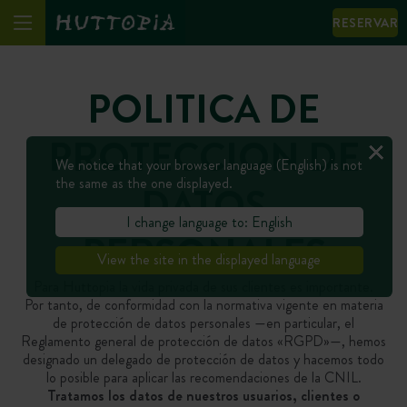
RESERVAR
POLITICA DE
PROTECCION DE
We notice that your browser language (English) is not
the same as the one displayed.
DATOS
I change language to: English
PERSONALES
View the site in the displayed language
Para Huttopia la vida privada de sus clientes es importante.
Por tanto, de conformidad con la normativa vigente en materia
de protección de datos personales —en particular, el
Reglamento general de protección de datos «RGPD»—, hemos
designado un delegado de protección de datos y hacemos todo
lo posible para aplicar las recomendaciones de la CNIL.
Tratamos los datos de nuestros usuarios, clientes o