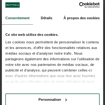
7. Seguridad y confidencialidad
Consentement
Détails
À propos des cookies
El sitio aplica medidas organizativas, técnicas, informáticas y
físicas en materia de seguridad digital para proteger los datos
personales contra posibles alteraciones, destrucciones y accesos
Ce site web utilise des cookies.
no autorizados. No obstante, téngase en cuenta que internet
no es un entorno totalmente seguro y que el sitio no puede
Les cookies nous permettent de personnaliser le contenu
garantizar la seguridad de la transmisión o el almacenaje de datos
et les annonces, d'offrir des fonctionnalités relatives aux
en internet.
médias sociaux et d'analyser notre trafic. Nous
partageons également des informations sur l'utilisation de
notre site avec nos partenaires de médias sociaux, de
publicité et d'analyse, qui peuvent combiner celles-ci
8. Aplicación de los derechos de las personas afectadas
avec d'autres informations que vous leur avez fournies
En conformidad con la legislación, dispone de un determinado
ou qu'ils ont collectées lors de votre utilisation de leurs
número de los derechos en lo relativo a sus datos personales.
services.
Puede obtener más información y consejos sobre sus derechos
ante la autoridad competente en materia de protección de
datos de su país (en Francia, la Comisión Nacional de
Personnaliser
Informática y Libertades (CNIL: https://www.cnil.fr/).