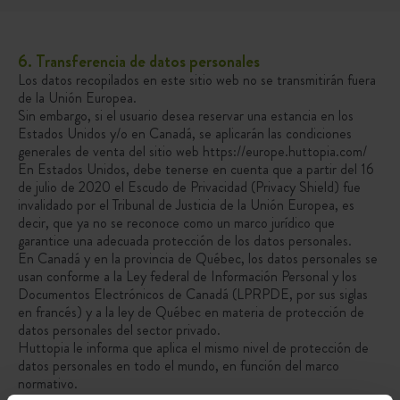
6. Transferencia de datos personales
Los datos recopilados en este sitio web no se transmitirán fuera
de la Unión Europea.
Sin embargo, si el usuario desea reservar una estancia en los
Estados Unidos y/o en Canadá, se aplicarán las condiciones
generales de venta del sitio web https://europe.huttopia.com/
En Estados Unidos, debe tenerse en cuenta que a partir del 16
de julio de 2020 el Escudo de Privacidad (Privacy Shield) fue
invalidado por el Tribunal de Justicia de la Unión Europea, es
decir, que ya no se reconoce como un marco jurídico que
garantice una adecuada protección de los datos personales.
En Canadá y en la provincia de Québec, los datos personales se
usan conforme a la Ley federal de Información Personal y los
Documentos Electrónicos de Canadá (LPRPDE, por sus siglas
en francés) y a la ley de Québec en materia de protección de
datos personales del sector privado.
Huttopia le informa que aplica el mismo nivel de protección de
datos personales en todo el mundo, en función del marco
normativo.