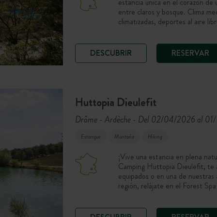
estancia única en el corazón de
entre claros y bosque. Clima med
climatizadas, deportes al aire li
DESCUBRIR
RESERVAR
Huttopia Dieulefit
Drôme - Ardèche
Del 02/04/2026 al 01
-
Estanque
Montaña
Hiking
¡Vive una estancia en plena natu
Camping Huttopia Dieulefit, te
equipados o en una de nuestras 
región, relájate en el Forest Spa
de lavanda.