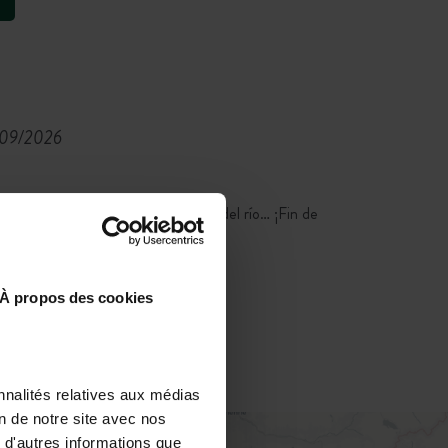
/09/2026
aseos y el ocio mecido por el rumor del río… ¡Fin de
del Ardèche con piscina!
À propos des cookies
nnalités relatives aux médias
on de notre site avec nos
 d'autres informations que