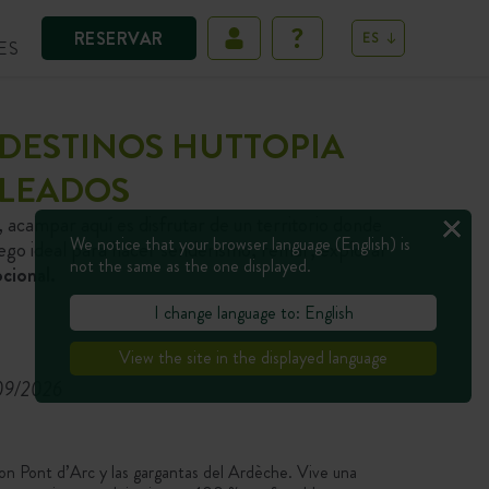
RESERVAR
ES
ES
DESTINOS HUTTOPIA
OLEADOS
 acampar aquí es disfrutar de un territorio donde
We notice that your browser language (English) is
juego ideal para hacer senderismo, remar, explorar
not the same as the one displayed.
cional.
I change language to: English
View the site in the displayed language
/09/2026
on Pont d’Arc y las gargantas del Ardèche. Vive una