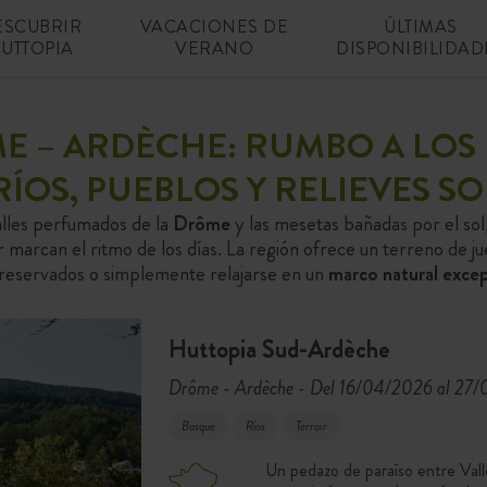
ESCUBRIR
VACACIONES DE
ÚLTIMAS
UTTOPIA
VERANO
DISPONIBILIDAD
E – ARDÈCHE: RUMBO A LOS 
RÍOS, PUEBLOS Y RELIEVES S
valles perfumados de la
Drôme
y las mesetas bañadas por el sol,
er marcan el ritmo de los días. La región ofrece un terreno de 
 preservados o simplemente relajarse en un
marco natural excep
Huttopia Sud-Ardèche
Drôme - Ardèche
Del 16/04/2026 al 27
-
Bosque
Ríos
Terroir
Un pedazo de paraíso entre Vall