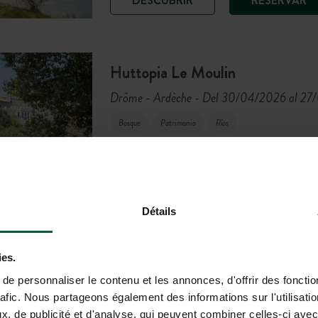
DESCUBRIR
RESERVAR
Huttopia Le Moulin
Drôme - Ardèche
Del 30/04/2026 al 27
-
Bosque
Patrimonio
Ríos
Para los amantes del baño, los p
semana y vacaciones a la orilla 
Détails
DESCUBRIR
RESERVAR
ies.
e personnaliser le contenu et les annonces, d'offrir des fonctio
rafic. Nous partageons également des informations sur l'utilisati
, de publicité et d'analyse, qui peuvent combiner celles-ci avec