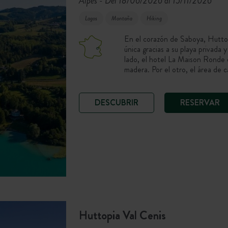
Alpes
Del 18/06/2026 al 15/11/2026
-
Lagos
Montaña
Hiking
En el corazón de Saboya, Huttopi
única gracias a su playa privada 
lado, el hotel La Maison Ronde 
madera. Por el otro, el área de 
inmersión total frente al lago.
DESCUBRIR
RESERVAR
Huttopia Val Cenis