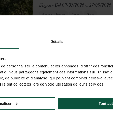
Bélgica
Del 09/07/2026 al 27/09/2026
-
Acceso directo al río
Bosque
Hiking
Una estancia en plena naturaleza
Bélgica, Alemania y Luxemburgo
invita a descubrir una región au
bosques, el río Our y pueblos tí
Détails
numerosos servicios y un ambient
DESCUBRIR
RESERVAR
ies.
e personnaliser le contenu et les annonces, d'offrir des fonctio
rafic. Nous partageons également des informations sur l'utilisati
, de publicité et d'analyse, qui peuvent combiner celles-ci avec
ils ont collectées lors de votre utilisation de leurs services.
naliser
Tout aut