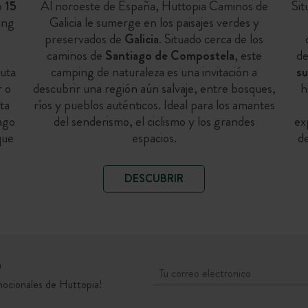
o
15
Al noroeste de España, Huttopia Caminos de
Sit
ing
Galicia le sumerge en los paisajes verdes y
preservados de
Galicia
. Situado cerca de los
caminos de
Santiago de Compostela
, este
de
ruta
camping de naturaleza es una invitación a
su
r o
descubrir una región aún salvaje, entre bosques,
h
sta
ríos y pueblos auténticos. Ideal para los amantes
ago
del senderismo, el ciclismo y los grandes
ex
que
espacios.
d
DESCUBRIR
D
mocionales de Huttopia!