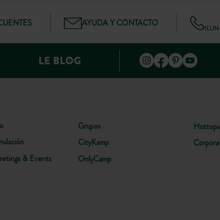
CUENTES
AYUDA Y CONTACTO
(LUN–
lo
Grupos
Huttopi
nulación
CityKamp
Corpora
etings & Events
OnlyCamp