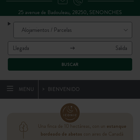
25 avenue de Badouleau, 28250, SENONCHES
BUSCAR
MENU
BIENVENIDO
Una finca de 10 hectáreas, con un
estanque
bordeado de abetos
con aires de Canadá