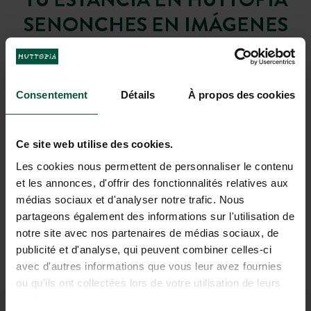
SENONCHES EN IMÁGENES
Consentement
Détails
À propos des cookies
El spa forestal
Nadar en la
piscina cubierta
para relajarse a la orilla
entre los
árboles del majestuoso bosque del
de la laguna
Ce site web utilise des cookies.
Perche
Les cookies nous permettent de personnaliser le contenu
et les annonces, d'offrir des fonctionnalités relatives aux
médias sociaux et d'analyser notre trafic. Nous
partageons également des informations sur l'utilisation de
notre site avec nos partenaires de médias sociaux, de
publicité et d'analyse, qui peuvent combiner celles-ci
avec d'autres informations que vous leur avez fournies
ou qu'ils ont collectées lors de votre utilisation de leurs
services.