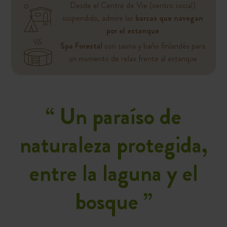
Desde el Centre de Vie (centro social)
suspendido, admire las
barcas que navegan
por el estanque
Spa Forestal
con sauna y baño finlandés para
un momento de relax frente al estanque
“
Un paraíso de
naturaleza protegida,
entre la laguna y el
bosque
”