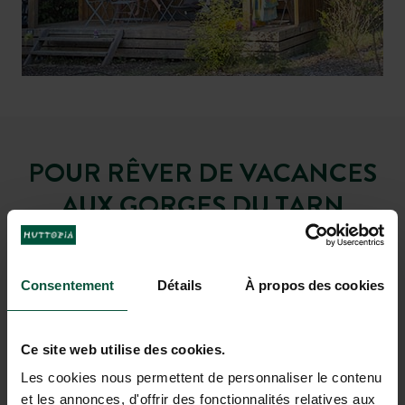
apprécier une journée
itinéraires du
Parc National des
canoë et
canyoning
Cévennes
au fil de l’eau
POUR RÊVER DE VACANCES
AUX GORGES DU TARN
Consentement
Détails
À propos des cookies
Ce site web utilise des cookies.
Les cookies nous permettent de personnaliser le contenu
et les annonces, d'offrir des fonctionnalités relatives aux