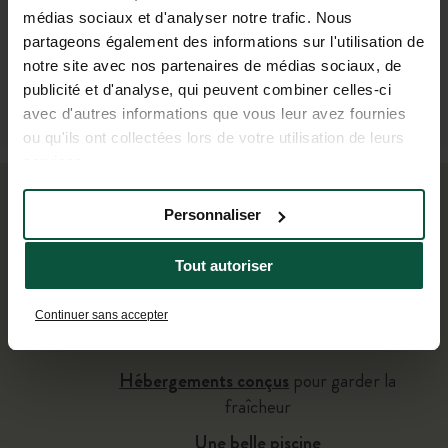
médias sociaux et d'analyser notre trafic. Nous
partageons également des informations sur l'utilisation de
notre site avec nos partenaires de médias sociaux, de
publicité et d'analyse, qui peuvent combiner celles-ci
avec d'autres informations que vous leur avez fournies
ou qu'ils ont collectées lors de votre utilisation de leurs
services.
Personnaliser
Échappez à la chaleur de la ville, profitez de
la fraîcheur de la nature !
Tout autoriser
Continuer sans accepter
L’ombre naturelle
des pins
Hébergements conçus
pour garder la
fraîcheur
Une belle piscine