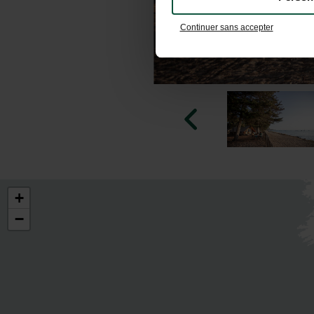
Continuer sans accepter
+
−