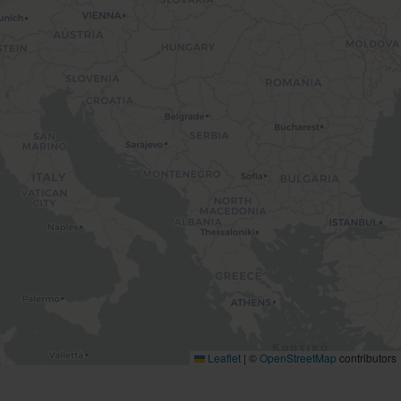
Leaflet
|
©
OpenStreetMap
contributors