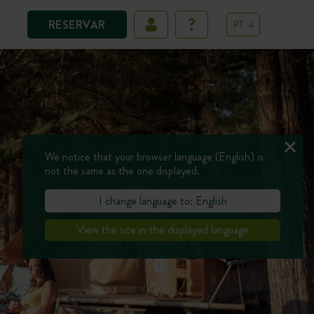
RESERVAR
PT
We notice that your browser language (English) is
not the same as the one displayed.
I change language to: English
View the site in the displayed language