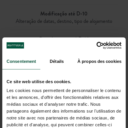
Modificação até D-10
Alteração de datas, destino, tipo de alojamento
Cancelamento até D-10
Adiantamento 40%
Consentement
Détails
À propos des cookies
no ato da reserva e saldo restante a D-30
Alojamentos & Parcelas
Modificação para a época atual e sujeito a disponibilidade
Ce site web utilise des cookies.
Tarifa não oferecida de forma permanente
Les cookies nous permettent de personnaliser le contenu
et les annonces, d'offrir des fonctionnalités relatives aux
médias sociaux et d'analyser notre trafic. Nous
AS NOSSAS FÓRMULAS QUE SE
partageons également des informations sur l'utilisation de
notre site avec nos partenaires de médias sociaux, de
ADAPTAM AO QUE DESEJA
publicité et d'analyse, qui peuvent combiner celles-ci