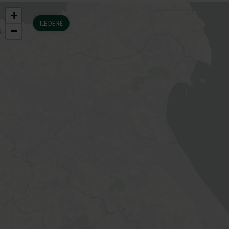
Natur und Komfort Hand in Hand
gehen. Vor Ort zwei schöne
+
Schwimmbäder und ein
ILE DE RÉ
−
Planschbecken zur Erfrischung.