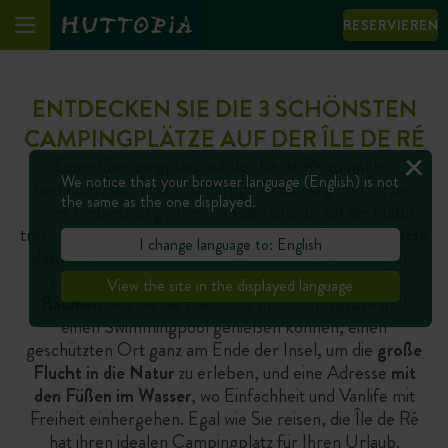
RESERVIEREN
ENTDECKEN SIE DIE 3 SCHÖNSTEN
CAMPINGPLÄTZE AUF DER ÎLE DE RÉ
Einen Campingplatz auf der Île de Ré zu wählen
We notice that your browser language (English) is not
bedeutet, sich eine einzigartige Erfahrung im Herzen
the same as the one displayed.
eines Gebiets zu gönnen, wo der Ozean auf die Natur
trifft. Auf der Insel laden
drei besondere Campingplätze
I change language to: English
dazu ein, Urlaub nach Ihren Wünschen zu verbringen:
eine Oase der Ruhe,
familienfreundlich und mit
View the site in the displayed language
Bäumen
, wo Sie die friedliche Inselatmosphäre und
einen Swimmingpool genießen können, einen
geschützten Ort ganz am Ende der Insel, um die
große
Flucht in die Natur
zu erleben, und eine Adresse
mit
den Füßen im Wasser
, wo Einfachheit und Vanlife mit
Freiheit einhergehen. Egal wie Sie reisen, die Île de Ré
hat ihren idealen Campingplatz für Ihren Urlaub.