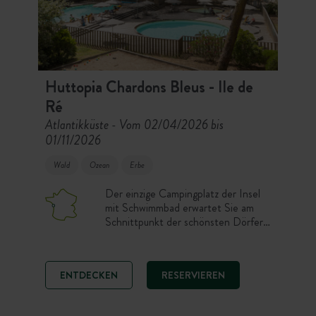
Huttopia Chardons Bleus - Ile de
Ré
Atlantikküste
Vom 02/04/2026 bis
-
01/11/2026
Wald
Ozean
Erbe
Der einzige Campingplatz der Insel
mit Schwimmbad erwartet Sie am
Schnittpunkt der schönsten Dörfer,
es ist der Familiencampingplatz
schlechthin. Baumbestanden und
gesellig, empfangen Sie seine
ENTDECKEN
RESERVIEREN
schattigen Stellplätze und
verschiedenen Unterkünfte im
Pinienwald für einen Urlaub, in dem