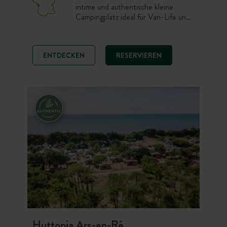
intime und authentische kleine
Campingplatz ideal für Van-Life und
Naturcamping. Übernachten Sie auf
einem schönen Stellplatz oder in
einem 100% komfortablen Canvas &
ENTDECKEN
RESERVIEREN
Wood Zelt nur wenige Schritte vom
Strand entfernt. Ozeanliebhaber,
wählen Sie eine friedliche und
einfache Atmosphäre, um die wilde
Küste, Sonne und Radtouren auf der
Ile de Ré zu genießen.
Huttopia Ars-en-Ré