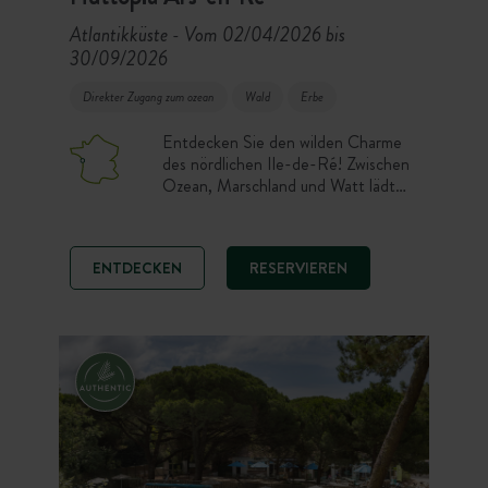
Atlantikküste
Vom 02/04/2026 bis
-
30/09/2026
Direkter Zugang zum ozean
Wald
Erbe
Entdecken Sie den wilden Charme
des nördlichen Ile-de-Ré! Zwischen
Ozean, Marschland und Watt lädt
der Campingplatz Huttopia Ars-en-
Ré zum Abschalten ein. Slow-Life-
Liebhaber finden in unseren
ENTDECKEN
RESERVIEREN
Zeltunterkünften und Stellplätzen
den perfekten Ort für einen Urlaub
im Rhythmus der Gezeiten. Ein
kleines geheimes Paradies an der
Spitze der Ile de Ré!