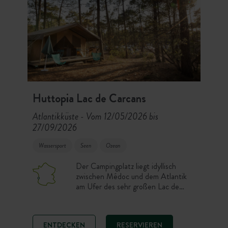
Huttopia Lac de Carcans
Atlantikküste
Vom 12/05/2026 bis
-
27/09/2026
Wassersport
Seen
Ozean
Der Campingplatz liegt idyllisch
zwischen Médoc und dem Atlantik
am Ufer des sehr großen Lac de
Carcans. Entscheiden Sie sich vor
Ort für einen schattigen Stellplatz
unter Kiefern oder ein komplett
ENTDECKEN
RESERVIEREN
eingerichtetes Toile & Bois-Zelt.