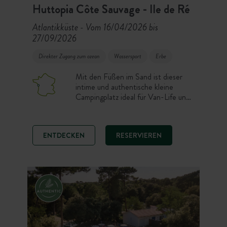
Huttopia Côte Sauvage - Ile de Ré
Atlantikküste
Vom 16/04/2026 bis
-
27/09/2026
Direkter Zugang zum ozean
Wassersport
Erbe
Mit den Füßen im Sand ist dieser
intime und authentische kleine
Campingplatz ideal für Van-Life und
Naturcamping. Übernachten Sie auf
einem schönen Stellplatz oder in
einem 100% komfortablen Canvas &
ENTDECKEN
RESERVIEREN
Wood Zelt nur wenige Schritte vom
Strand entfernt. Ozeanliebhaber,
wählen Sie eine friedliche und
einfache Atmosphäre, um die wilde
Küste, Sonne und Radtouren auf der
Ile de Ré zu genießen.