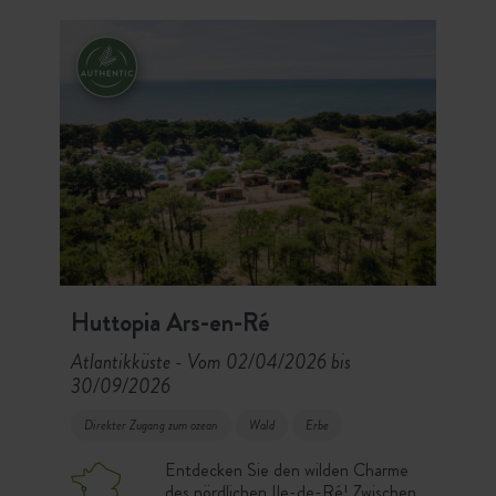
Ort. Der Strand von Gatseau in 2,5
km Entfernung, 160 km Radwege
und die typischen Dörfer der Insel:
ein idealer Campingplatz, um die Île
d’Oléron zwischen Meer, Pinienwald
und Authentizität zu erkunden.
Huttopia Ars-en-Ré
Atlantikküste
Vom 02/04/2026 bis
-
30/09/2026
Direkter Zugang zum ozean
Wald
Erbe
Entdecken Sie den wilden Charme
des nördlichen Ile-de-Ré! Zwischen