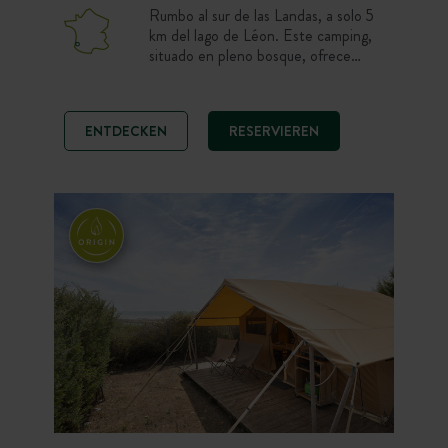
Rumbo al sur de las Landas, a solo 5
km del lago de Léon. Este camping,
situado en pleno bosque, ofrece
parcelas y alojamientos entre las
dunas para una mayor intimidad. En
el propio camping, disfruta del centro
ENTDECKEN
RESERVIEREN
social con su bonita terraza abierta al
espacio de piscinas. Anímate a
probar las excursiones en canoa y
otras actividades náuticas en los
alrededores del camping.