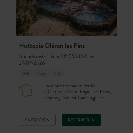
Huttopia Oléron les Pins
Atlantikküste
Vom 06/05/2026 bis
-
27/09/2026
Wald
Ozean
Erbe
Im äußersten Süden der Île
d’Oléron, in Saint-Trojan-les-Bains,
empfängt Sie der Campingplatz
Huttopia Oléron les Pins inmitten
eines majestätischen Pinienwaldes.
Genießen Sie einen naturnahen
ENTDECKEN
RESERVIEREN
Aufenthalt mit zwei Außenpools,
Restaurant und E-Bike-Verleih vor