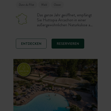
Dune du Pilat
Wald
Ozean
Das ganze Jahr geöffnet, empfängt
Sie Huttopia Arcachon in einer
außergewöhnlichen Naturkulisse am
Ufer des Bassin d’Arcachon, wo
Kiefernwald und Ozean
aufeinandertreffen. Nur wenige
ENTDECKEN
RESERVIEREN
Schritte vom Stadtzentrum und
gerade einmal 10 km von der Dune
du Pilat entfernt ist dieser
Campingplatz am Bassin d’Arcachon
der ideale Ausgangspunkt, um die
Lagune, ihre feinen Sandstrände und
die Austernhütten zu erkunden.