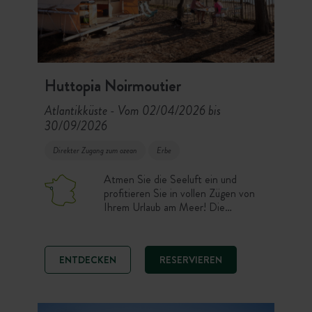
Huttopia Noirmoutier
Atlantikküste
Vom 02/04/2026 bis
-
30/09/2026
Direkter Zugang zum ozean
Erbe
Atmen Sie die Seeluft ein und
profitieren Sie in vollen Zügen von
Ihrem Urlaub am Meer! Die
Campinganlage Huttopia
Noirmoutier erstreckt sich entlang
des Strandes Plage des Sableaux –
ENTDECKEN
RESERVIEREN
eine ideale Lage!