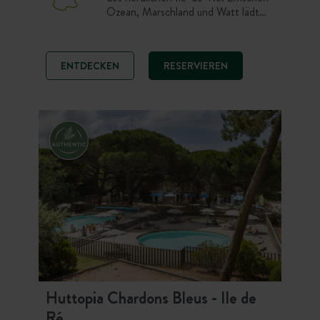
Ozean, Marschland und Watt lädt
der Campingplatz Huttopia Ars-en-
Ré zum Abschalten ein. Slow-Life-
Liebhaber finden in unseren
ENTDECKEN
RESERVIEREN
Zeltunterkünften und Stellplätzen
den perfekten Ort für einen Urlaub
im Rhythmus der Gezeiten. Ein
kleines geheimes Paradies an der
Spitze der Ile de Ré!
Huttopia Chardons Bleus - Ile de
Ré