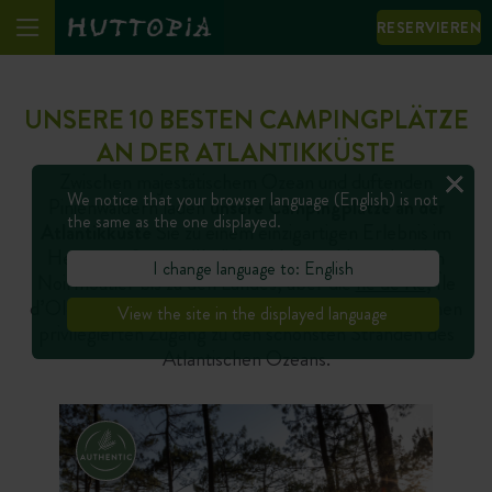
RESERVIEREN
UNSERE 10 BESTEN CAMPINGPLÄTZE
AN DER ATLANTIKKÜSTE
Zwischen majestätischem Ozean und duftenden
We notice that your browser language (English) is not
Pinienwäldern laden
unsere Campingplätze an der
the same as the one displayed.
Atlantikküste
Sie zu einem einzigartigen Erlebnis im
Herzen außergewöhnlicher Naturgebiete ein. Von
I change language to: English
Noirmoutier bis zu den Landes, über die
Île de Ré
, Île
d’Oléron und Arcachon bieten unsere Reiseziele Ihnen
View the site in the displayed language
privilegierten Zugang zu den schönsten Stränden des
Atlantischen Ozeans.