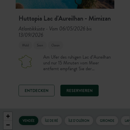
Huttopia Lac d'Aureilhan - Mimizan
Atlantikküste
Vom 06/05/2026 bis
-
13/09/2026
Wald
Seen
Ozean
Am Ufer des ruhigen Lac d’Aureilhan
und nur 15 Minuten vom Meer
entfernt empfängt Sie der
Campingplatz Huttopia Lac
d’Aureilhan für einen Urlaub
zwischen See und Meer. Genießen
ENTDECKEN
RESERVIEREN
Sie einen naturnahen Aufenthalt auf
einem Stellplatz, in einer Zelt- oder
Chalet-Unterkunft, mit
Schwimmbad, Restaurant und
Zugang zu den Stränden der Landes.
+
Ein idealer Campingplatz, um
VENDÉE
ÎLE DE RÉ
ÎLE D'OLÉRON
GIRONDE
LA
−
Süßwasserbaden, Surfen und