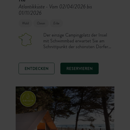
Atlantikküste
Vom 02/04/2026 bis
-
01/11/2026
Wald
Ozean
Erbe
Der einzige Campingplatz der Insel
mit Schwimmbad erwartet Sie am
Schnittpunkt der schönsten Dörfer,
es ist der Familiencampingplatz
schlechthin. Baumbestanden und
gesellig, empfangen Sie seine
ENTDECKEN
RESERVIEREN
schattigen Stellplätze und
verschiedenen Unterkünfte im
Pinienwald für einen Urlaub, in dem
Natur und Komfort Hand in Hand
gehen. Vor Ort zwei schöne
Schwimmbäder und ein
Planschbecken zur Erfrischung.