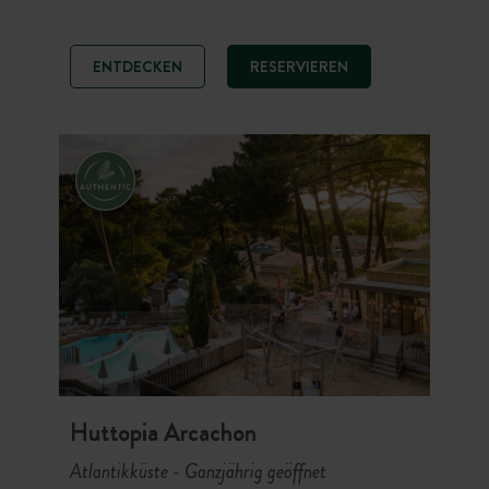
les Chênes Verts inmitten eines
herrlichen Waldes, zwischen Dünen
aus feinem Sand und Steineichen.
ENTDECKEN
RESERVIEREN
Genießen Sie einen naturnahen
Aufenthalt mit Restaurant,
Wassersportaktivitäten und direktem
Zugang zu den Stränden. Surfspots
in 900 m Entfernung, Muschelsuche
direkt am Campingplatz und 160 km
Radwege: ein idealer Campingplatz,
um die Schätze der Insel zwischen
Ruhe, frischer Luft und Authentizität
zu entdecken.
Huttopia Arcachon
Atlantikküste
Ganzjährig geöffnet
-