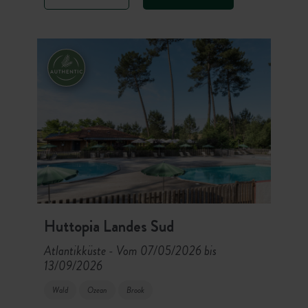
Aktivitäten in der Umgebung: Das
Forstgebiet Bombannes ist ein
Paradies für Liebhaber des
Radsports und von Gleitsportarten.
Huttopia Landes Sud
Atlantikküste
Vom 07/05/2026 bis
-
13/09/2026
Wald
Ozean
Brook