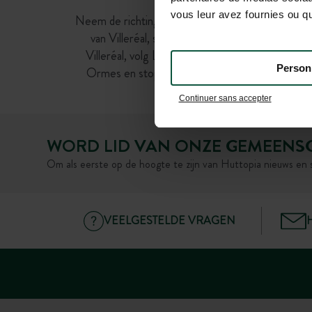
Vanuit Villeréal:
vous leur avez fournies ou qu'
Neem de richting Monflanquin. Na ongeveer 4 
van Villeréal, sla linksaf richting St Etienne de
Villeréal, volg Les Ormes, rijd langs de Club les
Person
Ormes en stop bij Camping Huttopia Pays des
Bastides.
Continuer sans accepter
WORD LID VAN ONZE GEMEENS
Om als eerste op de hoogte te zijn van Huttopia nieuws en 
VEELGESTELDE VRAGEN