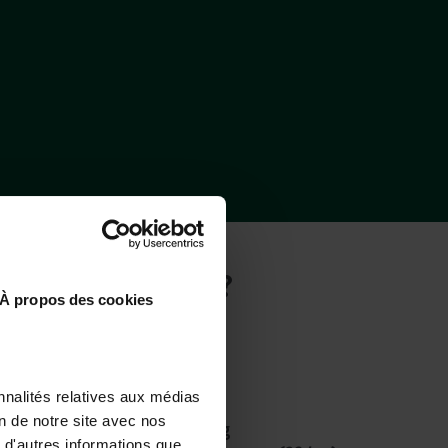
 DES BASTIDES?
À propos des cookies
nnalités relatives aux médias
on de notre site avec nos
Met het vliegtuig
 d'autres informations que