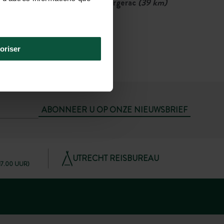
Dichtstbijzijnde luchthaven: Bergerac
(39 km)
Vervolgens
Auto of taxi
(40 min)
oriser
ABONNEER U OP ONZE NIEUWSBRIEF
UTRECHT REISBUREAU
 17.00 UUR)