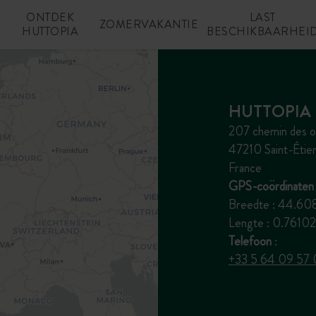
ONTDEK
LAST
N
ZOMERVAKANTIE
HUTTOPIA
BESCHIKBAARHEI
HUTTOPIA 
207 chemin des o
47210 Saint-Étien
France
GPS-coördinaten 
Breedte : 44.60
Lengte : 0.76102
Telefoon
:
+33 5 64 09 57