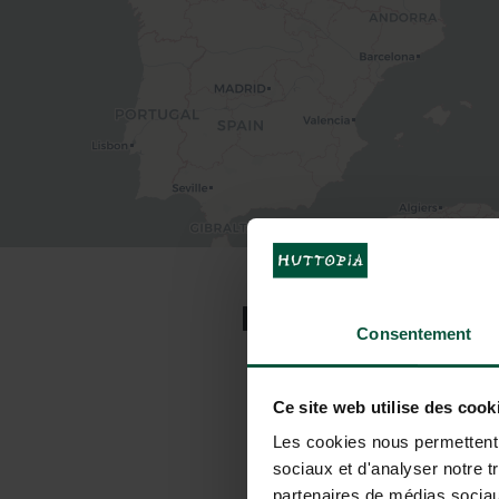
HOE BEREIKT U
Consentement
Ce site web utilise des cook
Les cookies nous permettent d
sociaux et d'analyser notre t
Met de auto
partenaires de médias sociaux