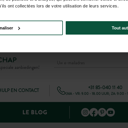
Station Bergerac (40 km)
ils ont collectées lors de votre utilisation de leurs services.
km
Vervolgens
Regionale bus 318:
Vertrek aan halte Gare Rochefort → Aankomst
naliser
Tout aut
aan halte Dolus-d’Oléron – Gare Routière
(1u05 bus + 45 min wandelen)
CHAP
speciale aanbiedingen!
+31 85-040 11 40
HULP EN CONTACT
(MA - VR: 9.00 - 18.00 UUR; ZA: 9.00 -