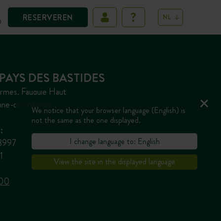
RESERVEREN
NL
D
PAYS DES BASTIDES
rmes, Fauquie Haut
ne-de-Villeréal
We notice that your browser language (English) is
not the same as the one displayed.
:
I change language to: English
8997
1
View the site in the displayed language
 00