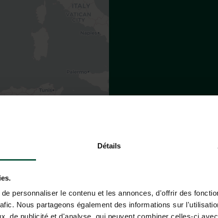
Leaflet
|
©
OpenStreetMap
contributors
 DE CAMPING HUTTOPIA PAYS
Détails
ies.
e personnaliser le contenu et les annonces, d'offrir des fonctio
rafic. Nous partageons également des informations sur l'utilisati
Met de trein
, de publicité et d'analyse, qui peuvent combiner celles-ci avec