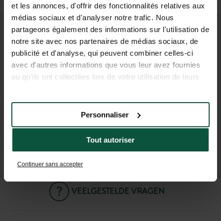
Auto of taxi
(1u30)
et les annonces, d'offrir des fonctionnalités relatives aux
médias sociaux et d'analyser notre trafic. Nous
partageons également des informations sur l'utilisation de
WORD LID VAN ONZE
notre site avec nos partenaires de médias sociaux, de
publicité et d'analyse, qui peuvent combiner celles-ci
GEMEENSCHAP
avec d'autres informations que vous leur avez fournies
Om als eerste op de hoogte te zijn van Huttopia
ou qu'ils ont collectées lors de votre utilisation de leurs
nieuws en speciale aanbiedingen!
services.
Personnaliser
Tout autoriser
ABONNEER U OP ONZE NIEUWSBRIEF
Continuer sans accepter
VEELGESTELDE VRAGEN