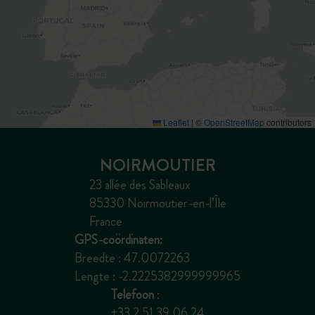
Leaflet
|
©
OpenStreetMap
contributors
NOIRMOUTIER
23 allée des Sableaux
85330 Noirmoutier-en-l’Île
France
GPS-coördinaten:
Breedte : 47.0072263
Lengte : -2.2225382999999965
Telefoon
:
+33 2 51 39 06 24