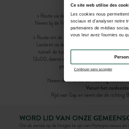
Vanuit Lyon:
Ce site web utilise des cook
Twee mogelijke route
Les cookies nous permettent d
> Route via de tolplichtige Fréjustunnel: vol
sociaux et d'analyser notre t
Neem bij de Fréjustunnel T4, D1T en D994G ric
partenaires de médias sociaux
Prés.
vous leur avez fournies ou qu'
> Route om de Fréjustunnel te vermijden: rijd v
Lautaret via de D1091. Let op de verkeersbe
tunnel: de tunnel is overdag open (5u-21u) van
Person
12u00; daarna is de noodweg open vanaf 22 augus
personenwagens en niet voor campe
Continuer sans accepter
Vanuit Annecy:
Neem de A43 dan de N6, volg Valloire 
Vanuit het zuidooste
Rijd naar Gap en neem dan de richting 
WORD LID VAN ONZE GEMEENS
Om als eerste op de hoogte te zijn van Huttopia nieuws en 