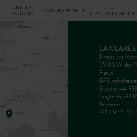
ONTDEK
LAST
N
ZOMERVAKANTIE
HUTTOPIA
BESCHIKBAARHEI
LA CLARÉE
8 route des Alber
05100 Val-des-P
France
GPS-coördinaten
Breedte : 44.93
Lengte : 6.683
Telefoon
:
+33 4 92 21 06 