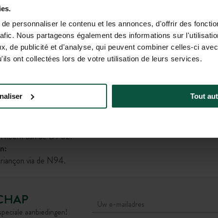
Sta
ies.
s:
e personnaliser le contenu et les annonces, d'offrir des fonctio
g de A43, neem dan de N543.
rafic. Nous partageons également des informations sur l'utilisati
hting Le Rosier in Val-des-
Vertrek aan halte Briançon
, de publicité et d'analyse, qui peuvent combiner celles-ci avec
ils ont collectées lors de votre utilisation de leurs services.
ia Grenoble en neem de Col du
(20 m
perkingen voor de Chambon-
 24 juli t/m 21 augustus om
naliser
Tout aut
tus, alleen toegankelijk voor
rs of caravans.
en neem dan de D902.
n:
Briançon via de N94.
CHAP
speciale aanbiedingen!