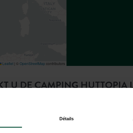
Leaflet
|
©
OpenStreetMap
contributors
KT U DE CAMPING HUTTOPIA L
Détails