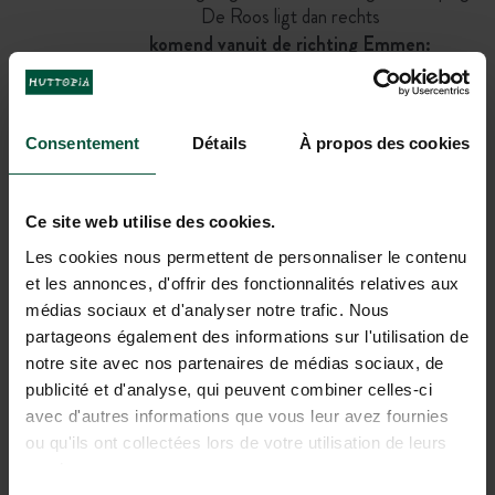
De Roos ligt dan rechts
komend vanuit de richting Emmen:
1) vanaf Emmen richting Zwolle (N34)
2) na ongeveer 40 km: op de rotonde de derde
afslag (N36 richting Almelo-Vriezenveen)
Consentement
Détails
À propos des cookies
3) zie verder B 4 enz.
komend vanuit de richting Almelo:
1) vanaf Almelo richting Ommen (N36)
Ce site web utilise des cookies.
2) na ongeveer 20 km bij Mariënberg linksaf
Les cookies nous permettent de personnaliser le contenu
richting Beerze (R103)
et les annonces, d'offrir des fonctionnalités relatives aux
3) deze weg ongeveer 3,5 km volgen; Camping
médias sociaux et d'analyser notre trafic. Nous
De Roos ligt dan rechts.
partageons également des informations sur l'utilisation de
Openbaar Vervoer
notre site avec nos partenaires de médias sociaux, de
Komt u met de trein dan kunt u het beste in
publicité et d'analyse, qui peuvent combiner celles-ci
Ommen uitstappen
avec d'autres informations que vous leur avez fournies
Naar Camping De Roos is het dan nog
ou qu'ils ont collectées lors de votre utilisation de leurs
ongeveer 7 km
services.