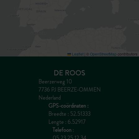
Leaflet
|
©
OpenStreetMap
contributors
DE ROOS
Beerzerweg 10
7736 PJ BEERZE-OMMEN
Nederland
GPS-coördinaten :
Breedte : 52.51333
Lengte : 6.52917
Telefoon
:
05 23 25 12 34