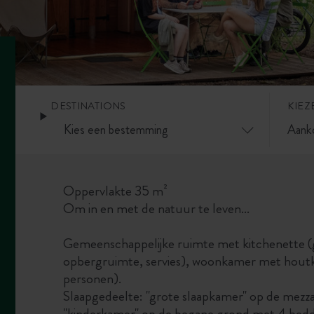
DESTINATIONS
KIEZ
Oppervlakte 35 m²
Om in en met de natuur te leven...
Gemeenschappelijke ruimte met kitchenette (g
opbergruimte, servies), woonkamer met houtka
personen).
Slaapgedeelte: "grote slaapkamer" op de mez
"kinderkamer" op de begane grond met 4 bedd