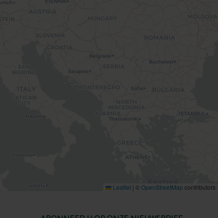
Leaflet
|
©
OpenStreetMap
contributors