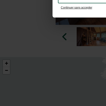
Continuer sans accepter
+
−