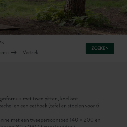
EN
ZOEKEN
asfornuis met twee pitten, koelkast,
chel en een eethoek (tafel en stoelen voor 6
zanine met een tweepersoonsbed 140 × 200 en
en van 80 × 190 (2 stapelbedden).