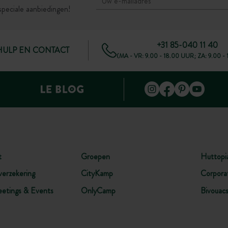
speciale aanbiedingen!
+31 85-040 11 40
HULP EN CONTACT
(MA - VR: 9.00 - 18.00 UUR; ZA: 9.00 -
t
Groepen
Huttopi
verzekering
CityKamp
Corpora
etings & Events
OnlyCamp
Bivouac