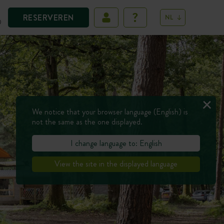
RESERVEREN
NL
D
We notice that your browser language (English) is
not the same as the one displayed.
I change language to: English
View the site in the displayed language