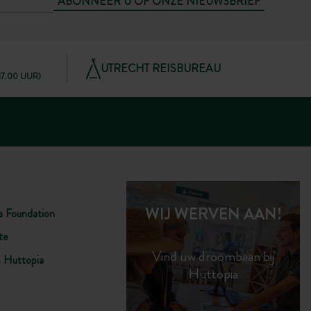
ABONNEER U OP ONZE NIEUWSBRIEF
UTRECHT REISBUREAU
 17.00 UUR)
WIJ WERVEN AAN!
a Foundation
te
Vind uw droombaan bij
s Huttopia
Huttopia