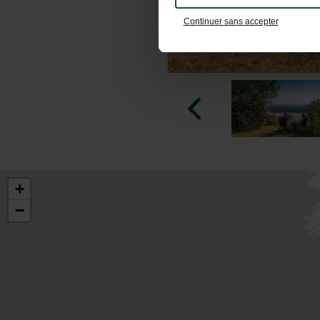
Continuer sans accepter
+
−