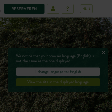
RESERVEREN
NL
D
We notice that your browser language (English) is
not the same as the one displayed.
I change language to: English
View the site in the displayed language