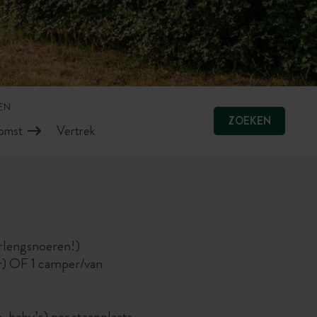
EN
ZOEKEN
erlengsnoeren!)
tor) OF 1 camper/van
 baby’s) per staanplaats