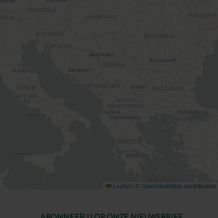
Leaflet
|
©
OpenStreetMap
contributors
ABONNEER U OP ONZE NIEUWSBRIEF