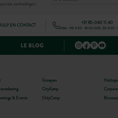
speciale aanbiedingen!
+31 85-040 11 40
HULP EN CONTACT
(MA - VR: 9.00 - 18.00 UUR; ZA: 9.00 -
t
Groepen
Huttopi
verzekering
CityKamp
Corpora
etings & Events
OnlyCamp
Bivouac